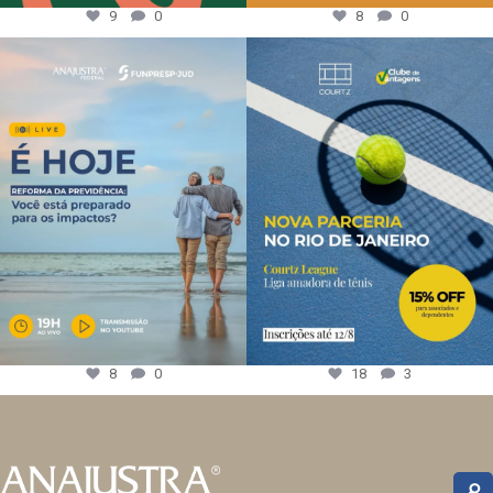
9
0
8
0
8
0
18
3