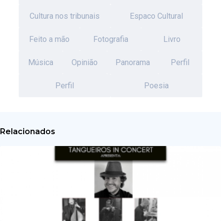
Cultura nos tribunais
Espaco Cultural
Feito a mão
Fotografia
Livro
Música
Opinião
Panorama
Perfil
Perfil
Poesia
Relacionados