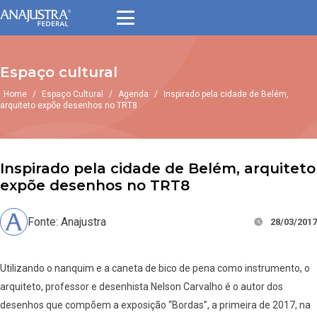
Espaço cultural
Home
/
Espaço Cultural
/
Agenda
/
Inspirado pela cidade de Belém,
arquiteto expõe desenhos no TRT8
Inspirado pela cidade de Belém, arquiteto
expõe desenhos no TRT8
Fonte: Anajustra
28/03/2017
Utilizando o nanquim e a caneta de bico de pena como instrumento, o
arquiteto, professor e desenhista Nelson Carvalho é o autor dos
desenhos que compõem a exposição “Bordas”, a primeira de 2017, na