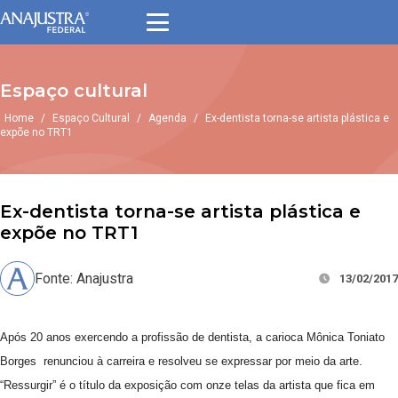
Espaço cultural
Home
/
Espaço Cultural
/
Agenda
/
Ex-dentista torna-se artista plástica e
expõe no TRT1
Ex-dentista torna-se artista plástica e
expõe no TRT1
Fonte: Anajustra
13/02/2017
Após 20 anos exercendo a profissão de dentista, a carioca Mônica Toniato
Borges renunciou à carreira e resolveu se expressar por meio da arte.
“Ressurgir” é o título da exposição com onze telas da artista que fica em