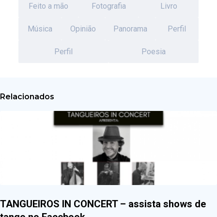
Feito a mão
Fotografia
Livro
Música
Opinião
Panorama
Perfil
Perfil
Poesia
Relacionados
TANGUEIROS IN CONCERT – assista shows de
tango no Facebook