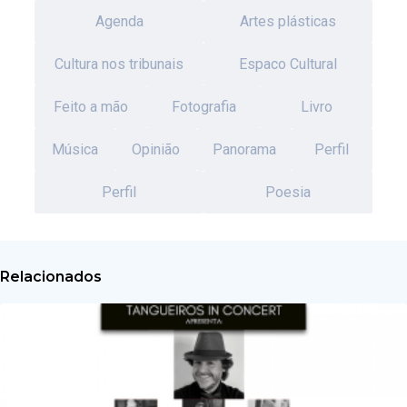
Agenda
Artes plásticas
Cultura nos tribunais
Espaco Cultural
Feito a mão
Fotografia
Livro
Música
Opinião
Panorama
Perfil
Perfil
Poesia
Relacionados