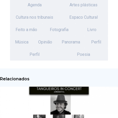
Agenda
Artes plásticas
Cultura nos tribunais
Espaco Cultural
Feito a mão
Fotografia
Livro
Música
Opinião
Panorama
Perfil
Perfil
Poesia
Relacionados