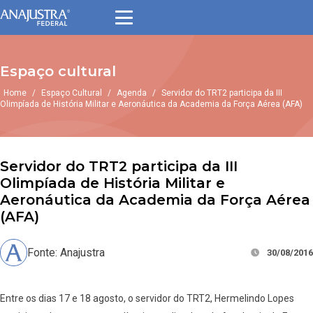
Espaço cultural
Home
/
Espaço Cultural
/
Agenda
/
Servidor do TRT2 participa da III
Olimpíada de História Militar e Aeronáutica da Academia da Força Aérea (AFA)
Servidor do TRT2 participa da III
Olimpíada de História Militar e
Aeronáutica da Academia da Força Aérea
(AFA)
Fonte: Anajustra
30/08/2016
Entre os dias 17 e 18 agosto, o servidor do TRT2, Hermelindo Lopes