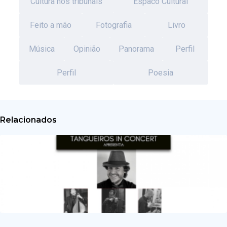
Cultura nos tribunais
Espaco Cultural
Feito a mão
Fotografia
Livro
Música
Opinião
Panorama
Perfil
Perfil
Poesia
Relacionados