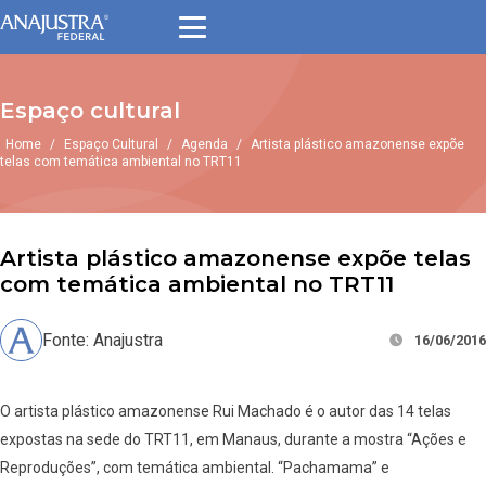
Espaço cultural
Home
/
Espaço Cultural
/
Agenda
/
Artista plástico amazonense expõe
telas com temática ambiental no TRT11
Artista plástico amazonense expõe telas
com temática ambiental no TRT11
Fonte: Anajustra
16/06/2016
O artista plástico amazonense Rui Machado é o autor das 14 telas
expostas na sede do TRT11, em Manaus, durante a mostra “Ações e
Reproduções”, com temática ambiental. “Pachamama” e