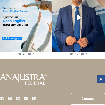
6
0
47
1
Contato