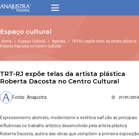
Espaço cultural
Home
/
Espaço Cultural
/
Agenda
/
TRT-RJ expõe telas da artista plástica
Roberta Dacosta no Centro Cultural
TRT-RJ expõe telas da artista plástica
Roberta Dacosta no Centro Cultural
Fonte: Anajustra
21/01/2016
Expressionismo abstrato, modernismo e estética
naïf
são as principais
influências no trabalho artístico desenvolvido pela artista plástica
Roberta Dacosta, autora das obras que compõem a primeira exposição