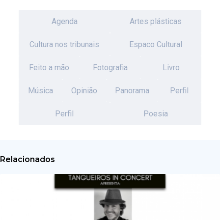
Agenda
Artes plásticas
Cultura nos tribunais
Espaco Cultural
Feito a mão
Fotografia
Livro
Música
Opinião
Panorama
Perfil
Perfil
Poesia
Relacionados