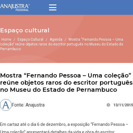
Espaço cultural
Home
/
Espaço Cultural
/
Agenda
/
Mostra “Fernando Pessoa – Uma
coleção” reúne objetos raros do escritor português no Museu do Estado de
Pernambuco
Mostra “Fernando Pessoa – Uma coleção”
reúne objetos raros do escritor português
no Museu do Estado de Pernambuco
Fonte: Anajustra
13/11/2015
Em cartaz até o dia 6 de dezembro, a exposição “Fernando Pessoa –
Uma coleção” apresentará detalhes da vida e obra do escritor