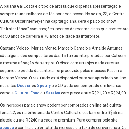
A baiana Gal Costa é o tipo de artista que dispensa apresentação e
sempre reúne milhares de fãs por onde passa. Na sexta, 23, o Centro
Cultural Oscar Niemeyer, na capital goiana, será o palco do show
“Estratosférica” com canções inéditas do mesmo disco que comemora
os 50 anos de carreira e 70 anos de idade da intérprete.
Caetano Veloso, Marisa Monte, Marcelo Camelo e Arnaldo Antunes
são alguns dos compositores das 15 faixas interpretadas por Gal com
a mesma afinação de sempre. O disco com arranjos nada caretas,
seguindo o pedido da cantora, foi produzido pelos músicos Kassin e
Moreno Veloso. O resultado está disponível para ser apreciado on-line
nos sites
Deezer
ou
Spotify
e o CD pode ser comprado em livrarias
como a
Cultura
,
Fnac
ou
Saraiva
com preço entre R$21,20 e R$24,90.
Os ingressos para o show podem ser comprados on-line até quinta-
feira, 22, ou na bilheteria do Centro Cultural e custam entre R$55 na
plateia ou até R$240 na cadeira premium. Para comprar pelo site,
acesse
e confira o valor total do ingresso e a taxa de conveniência. Os