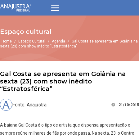
Espaço cultural
Home
/
Espaço Cultural
/
Agenda
/
Gal Costa se apresenta em Goiânia na
sexta (23) com show inédito “Estratosférica”
Gal Costa se apresenta em Goiânia na
sexta (23) com show inédito
“Estratosférica”
Fonte: Anajustra
21/10/2015
A baiana Gal Costa é o tipo de artista que dispensa apresentação e
sempre reúne milhares de fãs por onde passa. Na sexta, 23, o Centro