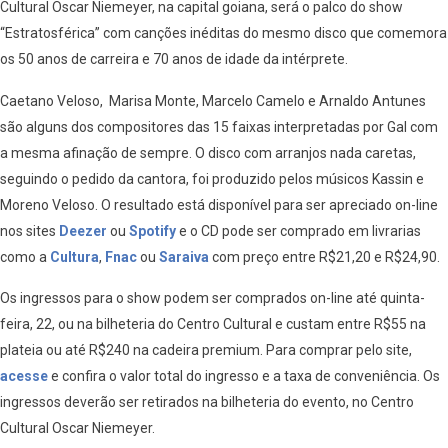
Cultural Oscar Niemeyer, na capital goiana, será o palco do show
“Estratosférica” com canções inéditas do mesmo disco que comemora
os 50 anos de carreira e 70 anos de idade da intérprete.
Caetano Veloso, Marisa Monte, Marcelo Camelo e Arnaldo Antunes
são alguns dos compositores das 15 faixas interpretadas por Gal com
a mesma afinação de sempre. O disco com arranjos nada caretas,
seguindo o pedido da cantora, foi produzido pelos músicos Kassin e
Moreno Veloso. O resultado está disponível para ser apreciado on-line
nos sites
Deezer
ou
Spotify
e o CD pode ser comprado em livrarias
como a
Cultura
,
Fnac
ou
Saraiva
com preço entre R$21,20 e R$24,90.
Os ingressos para o show podem ser comprados on-line até quinta-
feira, 22, ou na bilheteria do Centro Cultural e custam entre R$55 na
plateia ou até R$240 na cadeira premium. Para comprar pelo site,
acesse
e confira o valor total do ingresso e a taxa de conveniência. Os
ingressos deverão ser retirados na bilheteria do evento, no Centro
Cultural Oscar Niemeyer.