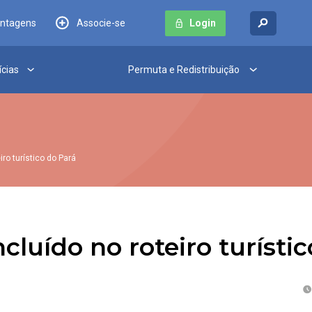
antagens
Associe-se
Login
ícias
Permuta e Redistribuição
ro turístico do Pará
cluído no roteiro turísti