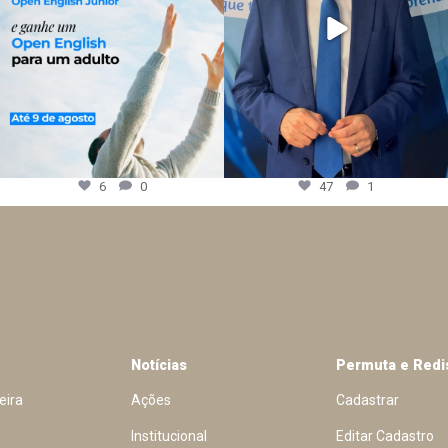
6
0
47
1
Notícias
Permuta e Redi
eira
Ações
Cadastrar
Institucional
Editar Cadastro