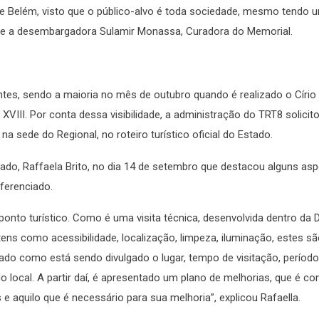
e Belém, visto que o público-alvo é toda sociedade, mesmo tendo 
disse a desembargadora Sulamir Monassa, Curadora do Memorial.
ntes, sendo a maioria no mês de outubro quando é realizado o Círio
XVIII. Por conta dessa visibilidade, a administração do TRT8 solicit
a sede do Regional, no roteiro turístico oficial do Estado.
Estado, Raffaela Brito, no dia 14 de setembro que destacou alguns as
iferenciado.
nto turístico. Como é uma visita técnica, desenvolvida dentro da D
tens como acessibilidade, localização, limpeza, iluminação, estes s
ado como está sendo divulgado o lugar, tempo de visitação, período
 local. A partir daí, é apresentado um plano de melhorias, que é co
 aquilo que é necessário para sua melhoria”, explicou Rafaella.