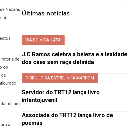
 de Nazaré,
Últimas notícias
ou a
pectos
DIA DO VIRA-LATA
J.C Ramos celebra a beleza e a lealdade
iretoria de
dos cães sem raça definida
ão os
 da
O BRILHO DA ESTRELINHA MARROM
nfigurado
Servidor do TRT12 lança livro
infantojuvenil
ratar de um
Associada do TRT12 lança livro de
poemas
 com a