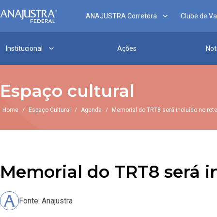
ANAJUSTRA Corretora
Clube de V
Institucional
Ações
Not
Espaço cultural
Home
/
Espaço Cultural
/
Agenda
/
Memorial do TRT8 será incluído no rotei
Memorial do TRT8 será in
Fonte: Anajustra