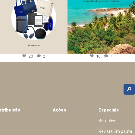
20
2
16
1
stribuição
Ações
Especiais
Bem Viver
Revista Em pauta