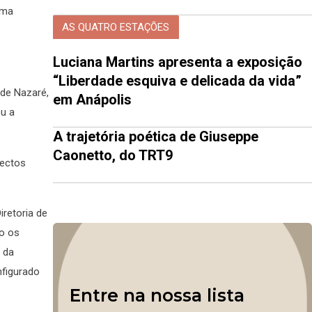
uma
AS QUATRO ESTAÇÕES
Luciana Martins apresenta a exposição
“Liberdade esquiva e delicada da vida”
 de Nazaré,
em Anápolis
ou a
A trajetória poética de Giuseppe
Caonetto, do TRT9
pectos
iretoria de
ão os
 da
nfigurado
Entre na nossa lista