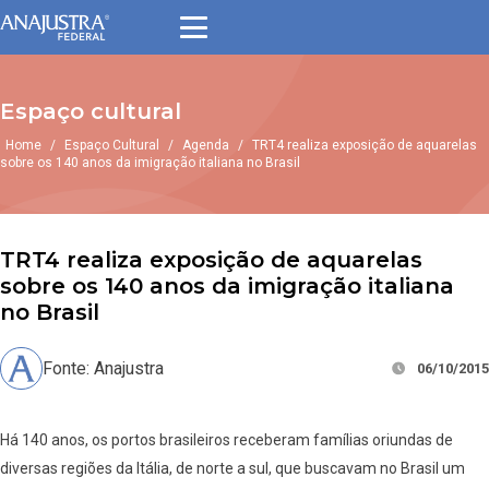
Espaço cultural
Home
/
Espaço Cultural
/
Agenda
/
TRT4 realiza exposição de aquarelas
sobre os 140 anos da imigração italiana no Brasil
TRT4 realiza exposição de aquarelas
sobre os 140 anos da imigração italiana
no Brasil
Fonte: Anajustra
06/10/2015
Há 140 anos, os portos brasileiros receberam famílias oriundas de
diversas regiões da Itália, de norte a sul, que buscavam no Brasil um