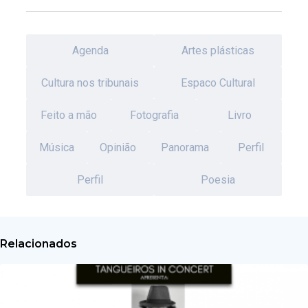
Agenda
Artes plásticas
Cultura nos tribunais
Espaco Cultural
Feito a mão
Fotografia
Livro
Música
Opinião
Panorama
Perfil
Perfil
Poesia
Relacionados