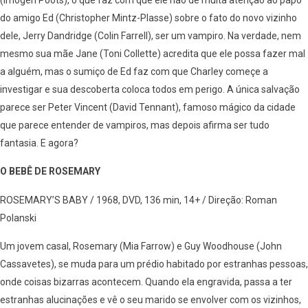
do amigo Ed (Christopher Mintz-Plasse) sobre o fato do novo vizinho
dele, Jerry Dandridge (Colin Farrell), ser um vampiro. Na verdade, nem
mesmo sua mãe Jane (Toni Collette) acredita que ele possa fazer mal
a alguém, mas o sumiço de Ed faz com que Charley começe a
investigar e sua descoberta coloca todos em perigo. A única salvação
parece ser Peter Vincent (David Tennant), famoso mágico da cidade
que parece entender de vampiros, mas depois afirma ser tudo
fantasia. E agora?
O BEBÊ DE ROSEMARY
ROSEMARY’S BABY / 1968, DVD, 136 min, 14+ / Direção: Roman
Polanski
Um jovem casal, Rosemary (Mia Farrow) e Guy Woodhouse (John
Cassavetes), se muda para um prédio habitado por estranhas pessoas,
onde coisas bizarras acontecem. Quando ela engravida, passa a ter
estranhas alucinações e vê o seu marido se envolver com os vizinhos,