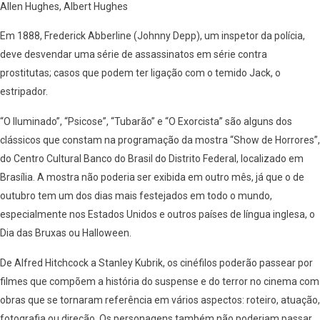
Allen Hughes, Albert Hughes
Em 1888, Frederick Abberline (Johnny Depp), um inspetor da polícia,
deve desvendar uma série de assassinatos em série contra
prostitutas; casos que podem ter ligação com o temido Jack, o
estripador.
“O Iluminado”, “Psicose”, “Tubarão” e “O Exorcista” são alguns dos
clássicos que constam na programação da mostra “Show de Horrores”,
do Centro Cultural Banco do Brasil do Distrito Federal, localizado em
Brasília. A mostra não poderia ser exibida em outro mês, já que o de
outubro tem um dos dias mais festejados em todo o mundo,
especialmente nos Estados Unidos e outros países de língua inglesa, o
Dia das Bruxas ou Halloween.
De Alfred Hitchcock a Stanley Kubrik, os cinéfilos poderão passear por
filmes que compõem a história do suspense e do terror no cinema com
obras que se tornaram referência em vários aspectos: roteiro, atuação,
fotografia ou direção. Os personagens também não poderiam passar