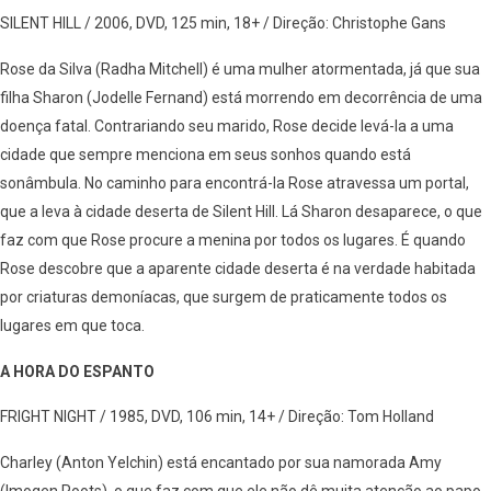
SILENT HILL / 2006, DVD, 125 min, 18+ / Direção: Christophe Gans
Rose da Silva (Radha Mitchell) é uma mulher atormentada, já que sua
filha Sharon (Jodelle Fernand) está morrendo em decorrência de uma
doença fatal. Contrariando seu marido, Rose decide levá-la a uma
cidade que sempre menciona em seus sonhos quando está
sonâmbula. No caminho para encontrá-la Rose atravessa um portal,
que a leva à cidade deserta de Silent Hill. Lá Sharon desaparece, o que
faz com que Rose procure a menina por todos os lugares. É quando
Rose descobre que a aparente cidade deserta é na verdade habitada
por criaturas demoníacas, que surgem de praticamente todos os
lugares em que toca.
A HORA DO ESPANTO
FRIGHT NIGHT / 1985, DVD, 106 min, 14+ / Direção: Tom Holland
Charley (Anton Yelchin) está encantado por sua namorada Amy
(Imogen Poots), o que faz com que ele não dê muita atenção ao papo