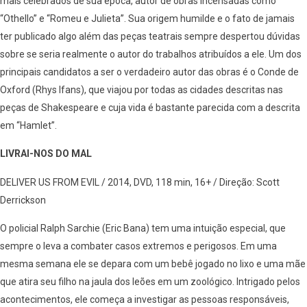
mais celebrados de sua época, autor de obras incensadas como
“Othello” e “Romeu e Julieta”. Sua origem humilde e o fato de jamais
ter publicado algo além das peças teatrais sempre despertou dúvidas
sobre se seria realmente o autor do trabalhos atribuídos a ele. Um dos
principais candidatos a ser o verdadeiro autor das obras é o Conde de
Oxford (Rhys Ifans), que viajou por todas as cidades descritas nas
peças de Shakespeare e cuja vida é bastante parecida com a descrita
em “Hamlet”.
LIVRAI-NOS DO MAL
DELIVER US FROM EVIL / 2014, DVD, 118 min, 16+ / Direção: Scott
Derrickson
O policial Ralph Sarchie (Eric Bana) tem uma intuição especial, que
sempre o leva a combater casos extremos e perigosos. Em uma
mesma semana ele se depara com um bebê jogado no lixo e uma mãe
que atira seu filho na jaula dos leões em um zoológico. Intrigado pelos
acontecimentos, ele começa a investigar as pessoas responsáveis,