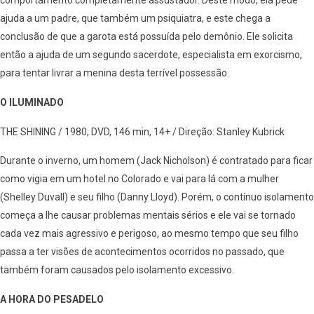
comportamento completamente assustador. Deste modo, ela pede
ajuda a um padre, que também um psiquiatra, e este chega a
conclusão de que a garota está possuída pelo demônio. Ele solicita
então a ajuda de um segundo sacerdote, especialista em exorcismo,
para tentar livrar a menina desta terrível possessão.
O ILUMINADO
THE SHINING / 1980, DVD, 146 min, 14+ / Direção: Stanley Kubrick
Durante o inverno, um homem (Jack Nicholson) é contratado para ficar
como vigia em um hotel no Colorado e vai para lá com a mulher
(Shelley Duvall) e seu filho (Danny Lloyd). Porém, o contínuo isolamento
começa a lhe causar problemas mentais sérios e ele vai se tornado
cada vez mais agressivo e perigoso, ao mesmo tempo que seu filho
passa a ter visões de acontecimentos ocorridos no passado, que
também foram causados pelo isolamento excessivo.
A HORA DO PESADELO