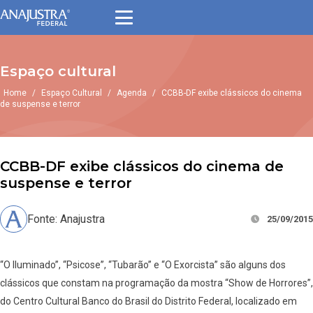
Espaço cultural
Home
/
Espaço Cultural
/
Agenda
/
CCBB-DF exibe clássicos do cinema
de suspense e terror
CCBB-DF exibe clássicos do cinema de
suspense e terror
Fonte: Anajustra
25/09/2015
“O Iluminado”, “Psicose”, “Tubarão” e “O Exorcista” são alguns dos
clássicos que constam na programação da mostra “Show de Horrores”,
do Centro Cultural Banco do Brasil do Distrito Federal, localizado em