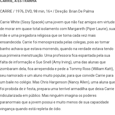
CARRIE, A ESTRANHA
CARRIE / 1976, DVD, 98 min, 16+ / Direção: Brian De Palma
Carrie White (Sissy Spacek) uma jovem que não faz amigos em virtude
de morar em quase total isolamento com Margareth (Piper Laurie), sua
mãe e uma pregadora religiosa que se torna cada vez mais
ensandecida. Carrie foi menosprezada pelas colegas, pois ao tomar
banho achava que estava morrendo, quando na verdade estava tendo
sua primeira menstruação. Uma professora fica espantada pela sua
falta de informação e Sue Snell (Amy Irving), uma das alunas que
zombaram dela, fica arrependida e pede a Tommy Ross (William Katt),
seu namorado e um aluno muito popular, para que convide Carrie para
um baile no colégio. Mas Chris Hargenson (Nancy Allen), uma aluna que
foi proibida de ir festa, prepara uma terrível armadilha que deixa Carrie
ridicularizada em público. Mas ninguém imagina os poderes
paranormais que a jovem possui e muito menos de sua capacidade
vingança quando está repleta de ódio.