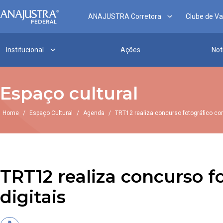
ANAJUSTRA Corretora
Clube de V
Institucional
Ações
Not
Espaço cultural
Home
/
Espaço Cultural
/
Agenda
/
TRT12 realiza concurso fotográfico c
TRT12 realiza concurso 
digitais