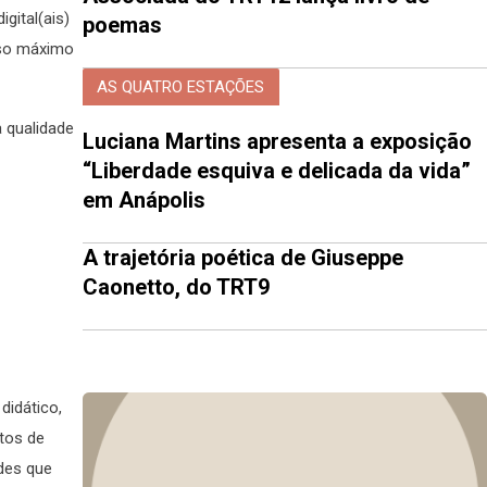
gital(ais)
poemas
peso máximo
AS QUATRO ESTAÇÕES
a qualidade
Luciana Martins apresenta a exposição
“Liberdade esquiva e delicada da vida”
em Anápolis
A trajetória poética de Giuseppe
Caonetto, do TRT9
didático,
itos de
ades que