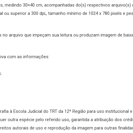
sas, medindo 30×40 cm, acompanhadas do(s) respectivos arquivo(s) di
gual ou superior a 300 dpi;, tamanho mínimo de 1024 x 780 pixels e 
itos no arquivo que impeçam sua leitura ou produzam imagem de baix
siva com as informações:
);
afia à Escola Judicial do TRT da 12ª Região para uso institucional e 
r outra espécie pelo referido uso, garantida a atribuição dos créd
ireitos autorais de uso e reprodução da imagem para outras finalid