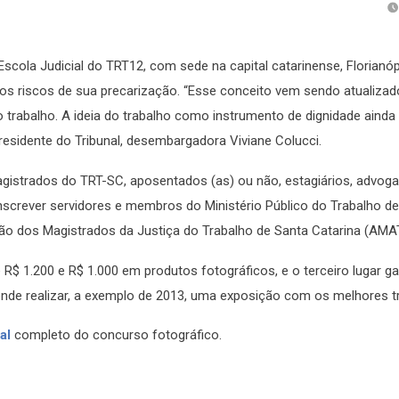
scola Judicial do TRT12, com sede na capital catarinense, Florianóp
 os riscos de sua precarização. “Esse conceito vem sendo atualizad
balho. A ideia do trabalho como instrumento de dignidade ainda 
presidente do Tribunal, desembargadora Viviane Colucci.
agistrados do TRT-SC, aposentados (as) ou não, estagiários, advog
nscrever servidores e membros do Ministério Público do Trabalho d
ão dos Magistrados da Justiça do Trabalho de Santa Catarina (AMA
$ 1.200 e R$ 1.000 em produtos fotográficos, e o terceiro lugar g
tende realizar, a exemplo de 2013, uma exposição com os melhores t
al
completo do concurso fotográfico.