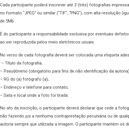
Cada participante poderá inscrever até 3 (três) fotografias impres
no formato “JPEG” ou similar (“TIF”, “PNG”), com alta resolução (i
de 5Mb.
É do participante a responsabilidade exclusiva por eventuais defe
ao ser reproduzida pelos meio eletrônicos usuais.
No verso de cada fotografia deverá ser colocada uma etiqueta ade
– Título da fotografia;
– Pseudônimo (obrigatório para fins de não identificação da autoria
– RG do (a) fotógrafo (a);
– Endereço e telefone para contato;
– Data e local onde a foto foi tirada.
No ato da inscrição, o participante deverá declarar que cede a fotogr
não fazendo jus a nenhuma contraprestação pecuniária ou de qualque
autoria sempre que utilizada a imagem. O participante mantém os d