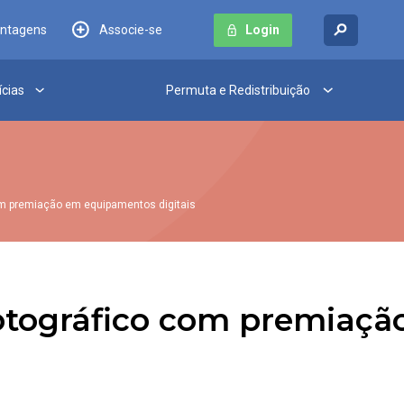
antagens
Associe-se
Login
ícias
Permuta e Redistribuição
om premiação em equipamentos digitais
fotográfico com premiaç