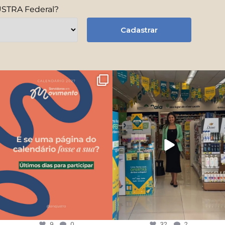
USTRA Federal?
Cadastrar
9
0
32
2