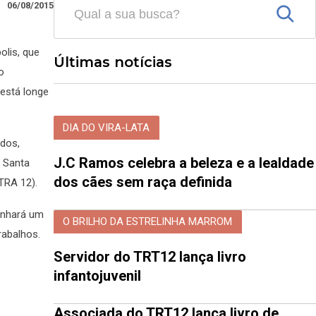
06/08/2015
olis, que
Últimas notícias
o
está longe
DIA DO VIRA-LATA
ados,
J.C Ramos celebra a beleza e a lealdade
e Santa
dos cães sem raça definida
TRA 12).
anhará um
O BRILHO DA ESTRELINHA MARROM
rabalhos.
Servidor do TRT12 lança livro
infantojuvenil
Associada do TRT12 lança livro de