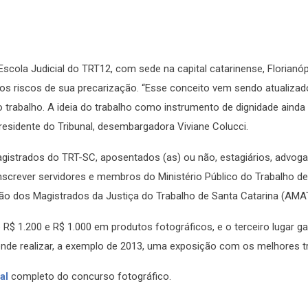
scola Judicial do TRT12, com sede na capital catarinense, Florianóp
 os riscos de sua precarização. “Esse conceito vem sendo atualizad
balho. A ideia do trabalho como instrumento de dignidade ainda 
presidente do Tribunal, desembargadora Viviane Colucci.
agistrados do TRT-SC, aposentados (as) ou não, estagiários, advog
nscrever servidores e membros do Ministério Público do Trabalho d
ão dos Magistrados da Justiça do Trabalho de Santa Catarina (AMA
$ 1.200 e R$ 1.000 em produtos fotográficos, e o terceiro lugar g
tende realizar, a exemplo de 2013, uma exposição com os melhores t
al
completo do concurso fotográfico.