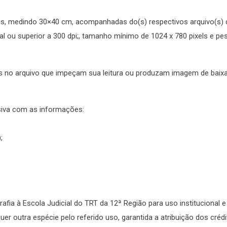
sas, medindo 30×40 cm, acompanhadas do(s) respectivos arquivo(s) di
gual ou superior a 300 dpi;, tamanho mínimo de 1024 x 780 pixels e 
itos no arquivo que impeçam sua leitura ou produzam imagem de baix
siva com as informações:
);
afia à Escola Judicial do TRT da 12ª Região para uso institucional e 
r outra espécie pelo referido uso, garantida a atribuição dos créd