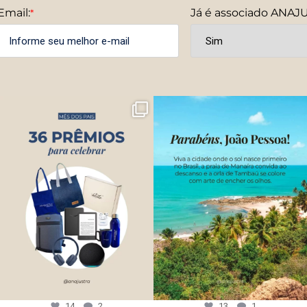
Email:
Já é associado ANAJ
*
14
2
13
1