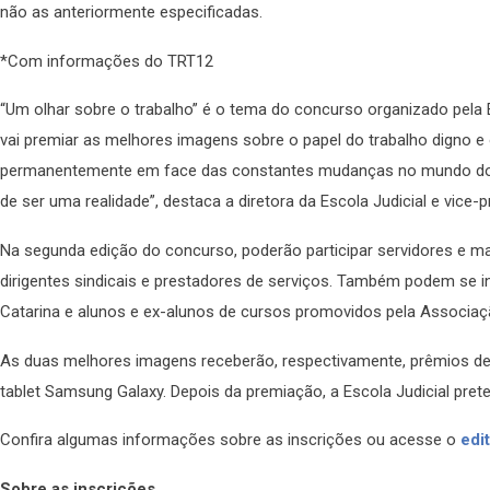
não as anteriormente especificadas.
*Com informações do TRT12
“Um olhar sobre o trabalho” é o tema do concurso organizado pela E
vai premiar as melhores imagens sobre o papel do trabalho digno e
permanentemente em face das constantes mudanças no mundo do tra
de ser uma realidade”, destaca a diretora da Escola Judicial e vice-
Na segunda edição do concurso, poderão participar servidores e m
dirigentes sindicais e prestadores de serviços. Também podem se i
Catarina e alunos e ex-alunos de cursos promovidos pela Associaç
As duas melhores imagens receberão, respectivamente, prêmios de R
tablet Samsung Galaxy. Depois da premiação, a Escola Judicial pre
Confira algumas informações sobre as inscrições ou acesse o
edit
Sobre as inscrições