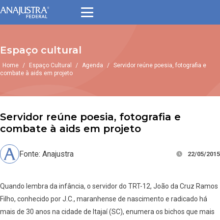
Espaço cultural
Home
/
Espaço Cultural
/
Agenda
/
Servidor reúne poesia, fotografia e
combate à aids em projeto
Servidor reúne poesia, fotografia e
combate à aids em projeto
Fonte: Anajustra
22/05/2015
Quando lembra da infância, o servidor do TRT-12, João da Cruz Ramos
Filho, conhecido por J.C., maranhense de nascimento e radicado há
mais de 30 anos na cidade de Itajaí (SC), enumera os bichos que mais