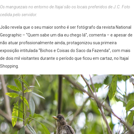
Os manguezais no entorno de Itajaí são os locais preferidos de J.C. Foto
cedida pelo servidor.
João revela que o seu maior sonho é ser fotógrafo da revista National
Geographic – “Quem sabe um dia eu chego lá”, comenta – e apesar de
não atuar profissionalmente ainda, protagonizou sua primeira
exposição intitulada “Bichos e Coisas do Saco da Fazenda”, com mais
de dois mil visitantes durante o período que ficou em cartaz, no Itajaí
Shopping.