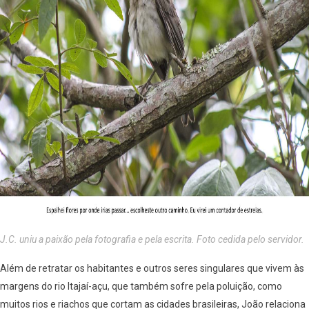
J.C. uniu a paixão pela fotografia e pela escrita. Foto cedida pelo servidor.
Além de retratar os habitantes e outros seres singulares que vivem às
margens do rio Itajaí-açu, que também sofre pela poluição, como
muitos rios e riachos que cortam as cidades brasileiras, João relaciona