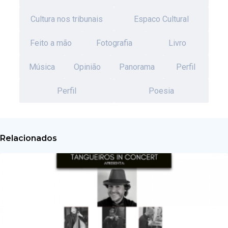
Cultura nos tribunais
Espaco Cultural
Feito a mão
Fotografia
Livro
Música
Opinião
Panorama
Perfil
Perfil
Poesia
Relacionados