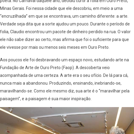
poeta. No Carnaval daquele ano, decidiu curtir a folia em Ouro Preto,
Minas Gerais. Foi nessa cidade que ele descobriu, em meio a uma
“encruzilhada” em que se encontrava, um caminho diferente: a arte.
Verdade seja dita que a sorte ajudou um pouco. Durante o período de
folia, Claudio encontrou um pacote de dinheiro perdido na rua. O valor
ele não sabe dizer ao certo, mas afirma que foi o suficiente para que
ele vivesse por mais ou menos seis meses em Ouro Preto.
Aos poucos ele foi desbravando um espaço novo, estudando arte na
Fundação de Arte de Ouro Preto (Faop). A descoberta veio
acompanhada de uma certeza. A arte era o seu ofício. De lá para cá,
nunca mais a abandonou. Produzindo, ensinando, inebriando-se,
maravilhando-se. Como ele mesmo diz, sua arte é o “maravilhar pela
paisagem”, e a paisagem é sua maior inspiração.