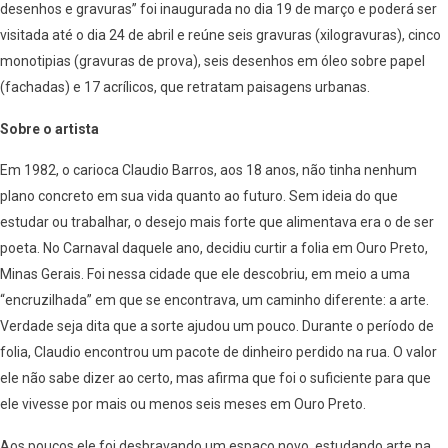
desenhos e gravuras” foi inaugurada no dia 19 de março e poderá ser
visitada até o dia 24 de abril e reúne seis gravuras (xilogravuras), cinco
monotipias (gravuras de prova), seis desenhos em óleo sobre papel
(fachadas) e 17 acrílicos, que retratam paisagens urbanas.
Sobre o artista
Em 1982, o carioca Claudio Barros, aos 18 anos, não tinha nenhum
plano concreto em sua vida quanto ao futuro. Sem ideia do que
estudar ou trabalhar, o desejo mais forte que alimentava era o de ser
poeta. No Carnaval daquele ano, decidiu curtir a folia em Ouro Preto,
Minas Gerais. Foi nessa cidade que ele descobriu, em meio a uma
“encruzilhada” em que se encontrava, um caminho diferente: a arte.
Verdade seja dita que a sorte ajudou um pouco. Durante o período de
folia, Claudio encontrou um pacote de dinheiro perdido na rua. O valor
ele não sabe dizer ao certo, mas afirma que foi o suficiente para que
ele vivesse por mais ou menos seis meses em Ouro Preto.
Aos poucos ele foi desbravando um espaço novo, estudando arte na