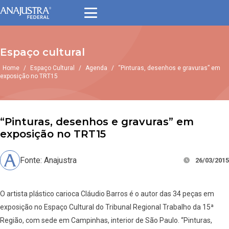
Espaço cultural
Home
/
Espaço Cultural
/
Agenda
/
“Pinturas, desenhos e gravuras” em
exposição no TRT15
“Pinturas, desenhos e gravuras” em
exposição no TRT15
Fonte: Anajustra
26/03/2015
O artista plástico carioca Cláudio Barros é o autor das 34 peças em
exposição no Espaço Cultural do Tribunal Regional Trabalho da 15ª
Região, com sede em Campinhas, interior de São Paulo. “Pinturas,