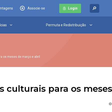
antagens
Associe-se
Login
ícias
Permuta e Redistribuição
ra os meses de março e abril
 culturais para os meses