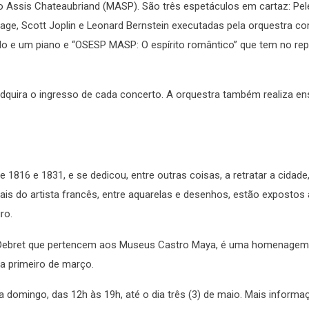
lo Assis Chateaubriand (MASP). São três espetáculos em cartaz: Pel
ge, Scott Joplin e Leonard Bernstein executadas pela orquestra co
elo e um piano e “OSESP MASP: O espírito romântico” que tem no rep
.
quira o ingresso de cada concerto. A orquestra também realiza en
e 1816 e 1831, e se dedicou, entre outras coisas, a retratar a cidade
ais do artista francês, entre aquarelas e desenhos, estão expostos 
ro.
 Debret que pertencem aos Museus Castro Maya, é uma homenagem
ia primeiro de março.
 a domingo, das 12h às 19h, até o dia três (3) de maio. Mais inform