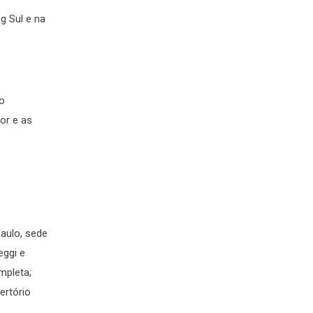
g Sul e na
ro
or e as
aulo, sede
eggi e
mpleta;
ertório