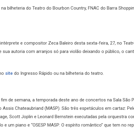
a bilheteria do Teatro do Bourbon Country, FNAC do Barra Shoppin
ntérprete e compositor Zeca Baleiro desta sexta-feira, 27, no Teat
 sua autoria com arranjos só para violão deixando o público, o cant
 no
site
do Ingresso Rápido ou na bilheteria do teatro.
e fim de semana, a temporada deste ano de concertos na Sala São P
lo Assis Chateaubriand (MASP). São três espetáculos em cartaz: Pel
ge, Scott Joplin e Leonard Bernstein executadas pela orquestra co
elo e um piano e “OSESP MASP: O espírito romântico” que tem no rep
.