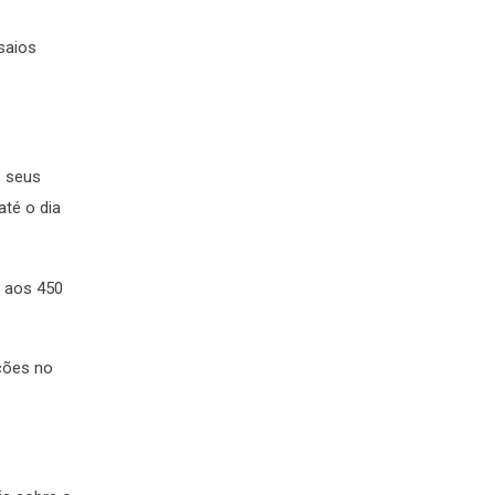
saios
, seus
até o dia
 aos 450
ações no