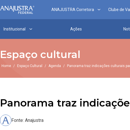
ANAJUSTRA Corretora
Clube de V
Institucional
Ações
Not
Espaço cultural
Home
/
Espaço Cultural
/
Agenda
/
Panorama traz indicações culturais pa
Panorama traz indicações
Fonte: Anajustra