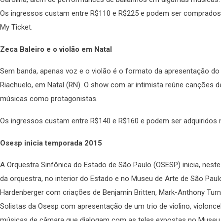
Os ingressos custam entre R$110 e R$225 e podem ser comprados n
My Ticket.
Zeca Baleiro e o violão em Natal
Sem banda, apenas voz e o violão é o formato da apresentação do i
Riachuelo, em Natal (RN). O show com ar intimista reúne canções de
músicas como protagonistas.
Os ingressos custam entre R$140 e R$160 e podem ser adquiridos
Osesp inicia temporada 2015
A Orquestra Sinfônica do Estado de São Paulo (OSESP) inicia, nest
da orquestra, no interior do Estado e no Museu de Arte de São Pau
Hardenberger com criações de Benjamin Britten, Mark-Anthony Turna
Solistas da Osesp com apresentação de um trio de violino, violonc
músicas de câmara que dialogam com as telas expostas no Museu