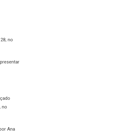
 28, no
presentar
nçado
, no
por Ana