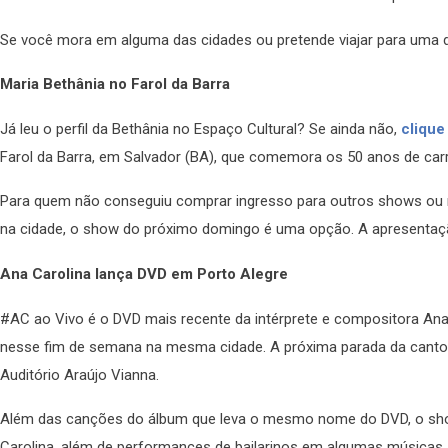
Se você mora em alguma das cidades ou pretende viajar para uma d
Maria Bethânia no Farol da Barra
Já leu o perfil da Bethânia no Espaço Cultural? Se ainda não,
clique
Farol da Barra, em Salvador (BA), que comemora os 50 anos de carr
Para quem não conseguiu comprar ingresso para outros shows ou n
na cidade, o show do próximo domingo é uma opção. A apresentaçã
Ana Carolina lança DVD em Porto Alegre
#AC ao Vivo é o DVD mais recente da intérprete e compositora Ana
nesse fim de semana na mesma cidade. A próxima parada da cantora 
Auditório Araújo Vianna.
Além das canções do álbum que leva o mesmo nome do DVD, o show t
Carolina, além de performances de bailarinos em algumas músicas.