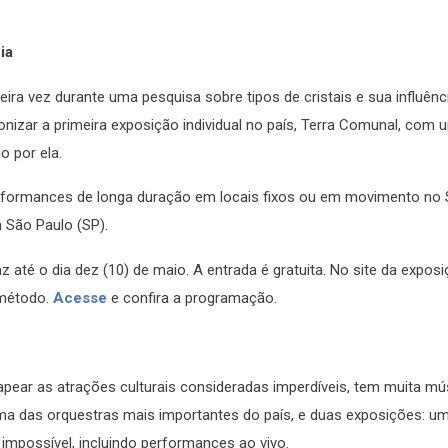
ia
meira vez durante uma pesquisa sobre tipos de cristais e sua influênc
onizar a primeira exposição individual no país, Terra Comunal, com 
o por ela.
o performances de longa duração em locais fixos ou em movimento no
m São Paulo (SP).
z até o dia dez (10) de maio. A entrada é gratuita. No site da expos
o método.
Acesse
e confira a programação.
apear as atrações culturais consideradas imperdíveis, tem muita mú
uma das orquestras mais importantes do país, e duas exposições: u
impossível, incluindo performances ao vivo.