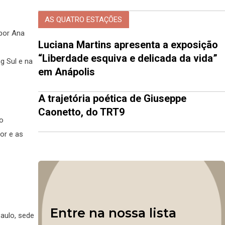
AS QUATRO ESTAÇÕES
por Ana
Luciana Martins apresenta a exposição
“Liberdade esquiva e delicada da vida”
g Sul e na
em Anápolis
A trajetória poética de Giuseppe
Caonetto, do TRT9
ro
or e as
Entre na nossa lista
aulo, sede