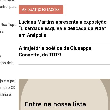
onível para
AS QUATRO ESTAÇÕES
Luciana Martins apresenta a exposição
 Rua Tupis,
“Liberdade esquiva e delicada da vida”
es.
em Anápolis
A trajetória poética de Giuseppe
Caonetto, do TRT9
o
dos dela,
a e o pai
rimeiro CD
plina e
Entre na nossa lista