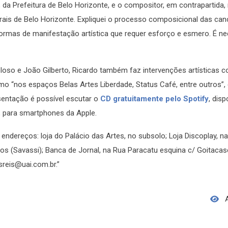
, da Prefeitura de Belo Horizonte, e o compositor, em contrapartida, 
rais de Belo Horizonte. Expliquei o processo composicional das can
 formas de manifestação artística que requer esforço e esmero. É n
Veloso e João Gilberto, Ricardo também faz intervenções artísticas
mo “nos espaços Belas Artes Liberdade, Status Café, entre outros”,
entação é possível escutar o
CD gratuitamente pelo Spotify
, disp
 para smartphones da Apple.
dereços: loja do Palácio das Artes, no subsolo; Loja Discoplay, na
os (Savassi); Banca de Jornal, na Rua Paracatu esquina c/ Goitacas
reis@uai.com.br.”