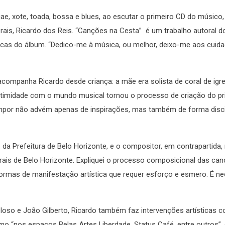
e, xote, toada, bossa e blues, ao escutar o primeiro CD do músico,
rais, Ricardo dos Reis. “Canções na Cesta” é um trabalho autoral d
as do álbum. “Dedico-me à música, ou melhor, deixo-me aos cuida
ompanha Ricardo desde criança: a mãe era solista de coral de igrej
A intimidade com o mundo musical tornou o processo de criação do p
ompor não advém apenas de inspirações, mas também de forma disci
, da Prefeitura de Belo Horizonte, e o compositor, em contrapartida, 
rais de Belo Horizonte. Expliquei o processo composicional das can
 formas de manifestação artística que requer esforço e esmero. É n
Veloso e João Gilberto, Ricardo também faz intervenções artísticas
mo “nos espaços Belas Artes Liberdade, Status Café, entre outros”,