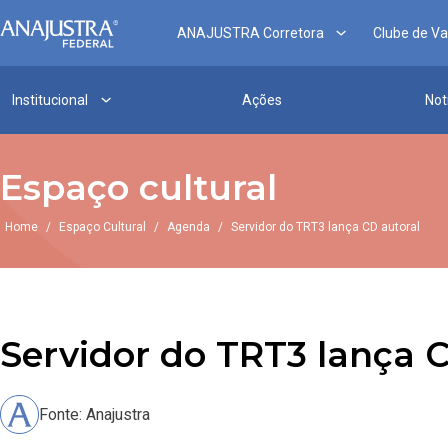
ANAJUSTRA Corretora
Clube de V
Institucional
Ações
Not
Espaço cultural
Home
/
Espaço Cultural
/
Agenda
/
Servidor do TRT3 lança CD autoral
Servidor do TRT3 lança C
Fonte: Anajustra