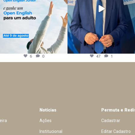
6
0
47
1
Notícias
Permuta e Redi
eira
Ações
Cadastrar
Institucional
Editar Cadastro