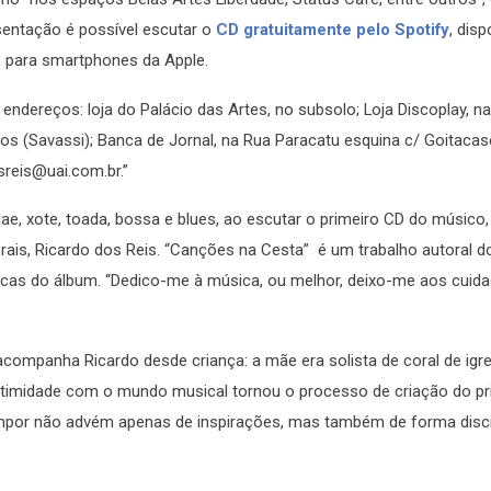
entação é possível escutar o
CD gratuitamente pelo Spotify
, disp
 para smartphones da Apple.
dereços: loja do Palácio das Artes, no subsolo; Loja Discoplay, na
os (Savassi); Banca de Jornal, na Rua Paracatu esquina c/ Goitacas
reis@uai.com.br.”
e, xote, toada, bossa e blues, ao escutar o primeiro CD do músico,
rais, Ricardo dos Reis. “Canções na Cesta” é um trabalho autoral d
as do álbum. “Dedico-me à música, ou melhor, deixo-me aos cuida
ompanha Ricardo desde criança: a mãe era solista de coral de igrej
A intimidade com o mundo musical tornou o processo de criação do p
ompor não advém apenas de inspirações, mas também de forma disci