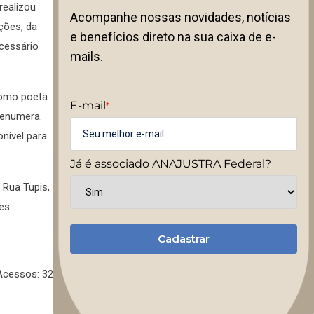
realizou
Acompanhe nossas novidades, notícias
ções, da
e benefícios direto na sua caixa de e-
ecessário
mails.
 como poeta
E-mail
*
 enumera.
onível para
Já é associado ANAJUSTRA Federal?
 Rua Tupis,
es.
Cadastrar
Acessos: 32