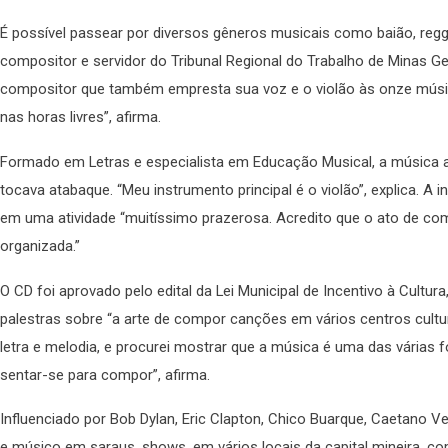
É possível passear por diversos gêneros musicais como baião, regga
compositor e servidor do Tribunal Regional do Trabalho de Minas Ge
compositor que também empresta sua voz e o violão às onze músic
nas horas livres”, afirma.
Formado em Letras e especialista em Educação Musical, a música ac
tocava atabaque. “Meu instrumento principal é o violão”, explica. 
em uma atividade “muitíssimo prazerosa. Acredito que o ato de c
organizada.”
O CD foi aprovado pelo edital da Lei Municipal de Incentivo à Cultura
palestras sobre “a arte de compor canções em vários centros cultu
letra e melodia, e procurei mostrar que a música é uma das várias
sentar-se para compor”, afirma.
Influenciado por Bob Dylan, Eric Clapton, Chico Buarque, Caetano 
e músico em saraus, shows, em vários locais da capital mineira, co