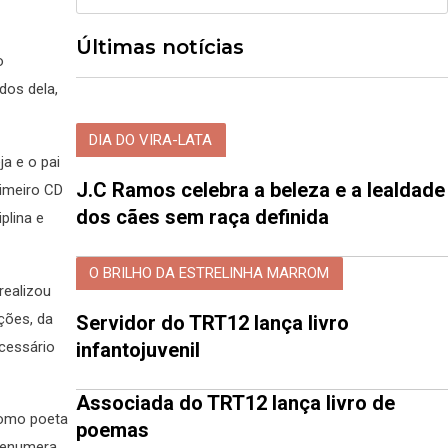
Últimas notícias
o
dos dela,
DIA DO VIRA-LATA
a e o pai
J.C Ramos celebra a beleza e a lealdade
rimeiro CD
dos cães sem raça definida
plina e
O BRILHO DA ESTRELINHA MARROM
realizou
ções, da
Servidor do TRT12 lança livro
ecessário
infantojuvenil
Associada do TRT12 lança livro de
 como poeta
poemas
 enumera.