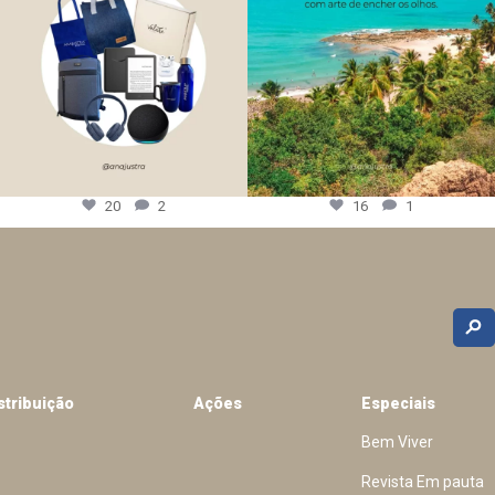
20
2
16
1
stribuição
Ações
Especiais
Bem Viver
Revista Em pauta