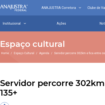
ANAJUSTRA Corretora
Clube de V
Institucional
Ações
Not
Espaço cultural
Home
/
Espaço Cultural
/
Agenda
/
Servidor percorre 302km e fica entre os
Servidor percorre 302km e
135+