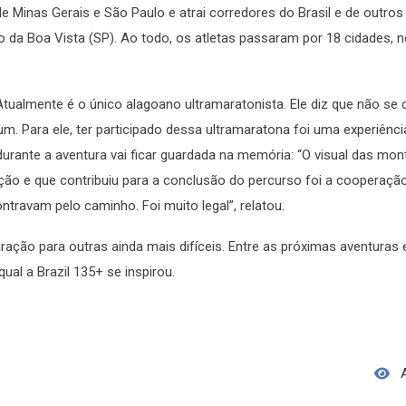
de Minas Gerais e São Paulo e atrai corredores do Brasil e de outros
oão da Boa Vista (SP). Ao todo, os atletas passaram por 18 cidades, 
tualmente é o único alagoano ultramaratonista. Ele diz que não se 
 um. Para ele, ter participado dessa ultramaratona foi uma experiênci
urante a aventura vai ficar guardada na memória: “O visual das mo
o e que contribuiu para a conclusão do percurso foi a cooperação
ravam pelo caminho. Foi muito legal”, relatou.
aração para outras ainda mais difíceis. Entre as próximas aventuras 
ual a Brazil 135+ se inspirou.