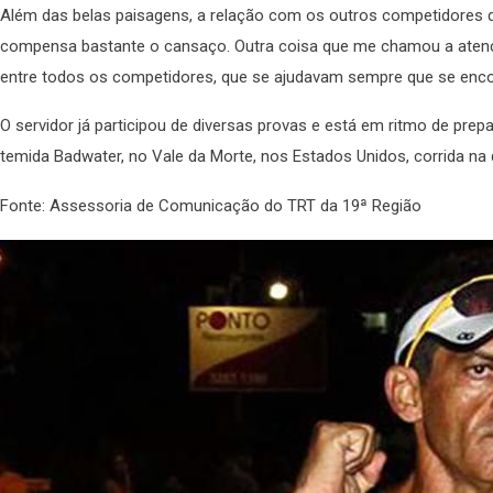
Além das belas paisagens, a relação com os outros competidores d
compensa bastante o cansaço. Outra coisa que me chamou a atençã
entre todos os competidores, que se ajudavam sempre que se encont
O servidor já participou de diversas provas e está em ritmo de prep
temida Badwater, no Vale da Morte, nos Estados Unidos, corrida na q
Fonte: Assessoria de Comunicação do TRT da 19ª Região