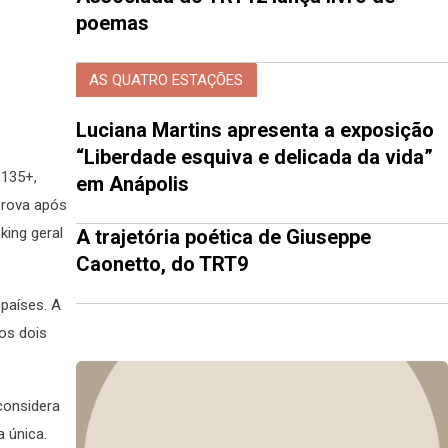
poemas
AS QUATRO ESTAÇÕES
Luciana Martins apresenta a exposição
“Liberdade esquiva e delicada da vida”
 135+,
em Anápolis
 prova após
king geral
A trajetória poética de Giuseppe
Caonetto, do TRT9
 países. A
nos dois
considera
a única.