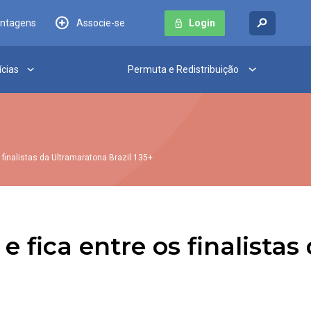
antagens
Associe-se
Login
ícias
Permuta e Redistribuição
 finalistas da Ultramaratona Brazil 135+
 fica entre os finalistas