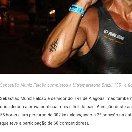
Sebastião Muniz Falcão completou a Ultramaratona Brazil 135+ e fi
Sebastião Muniz Falcão é servidor do TRT de Alagoas, mas também p
considerada a prova contínua mais difícil do país. A edição deste ano
55 horas e um percurso de 302 km, alcançando a 2ª posição na cate
(que teve a participação de 60 competidores).