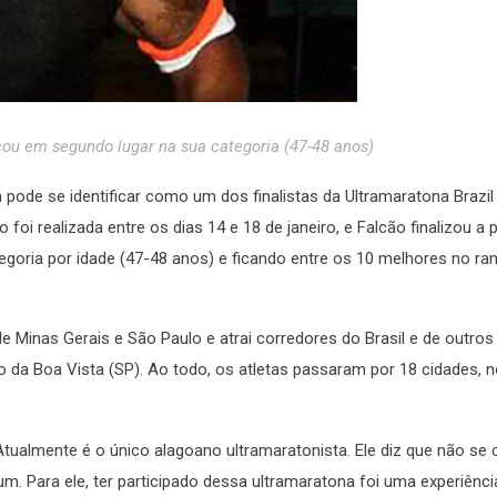
cou em segundo lugar na sua categoria (47-48 anos)
ode se identificar como um dos finalistas da Ultramaratona Brazil
 foi realizada entre os dias 14 e 18 de janeiro, e Falcão finalizou a
goria por idade (47-48 anos) e ficando entre os 10 melhores no ran
de Minas Gerais e São Paulo e atrai corredores do Brasil e de outros
oão da Boa Vista (SP). Ao todo, os atletas passaram por 18 cidades, 
tualmente é o único alagoano ultramaratonista. Ele diz que não se 
 um. Para ele, ter participado dessa ultramaratona foi uma experiênci