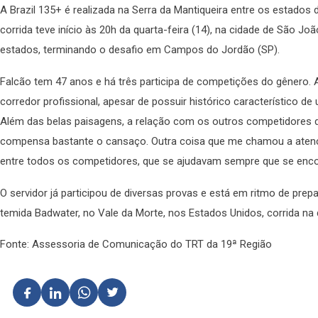
A Brazil 135+ é realizada na Serra da Mantiqueira entre os estados 
corrida teve início às 20h da quarta-feira (14), na cidade de São J
estados, terminando o desafio em Campos do Jordão (SP).
Falcão tem 47 anos e há três participa de competições do gênero. A
corredor profissional, apesar de possuir histórico característico de
Além das belas paisagens, a relação com os outros competidores d
compensa bastante o cansaço. Outra coisa que me chamou a atençã
entre todos os competidores, que se ajudavam sempre que se encont
O servidor já participou de diversas provas e está em ritmo de prep
temida Badwater, no Vale da Morte, nos Estados Unidos, corrida na q
Fonte: Assessoria de Comunicação do TRT da 19ª Região