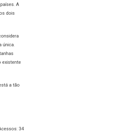
 países. A
nos dois
considera
a única.
ntanhas
 existente
está a tão
Acessos: 34