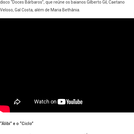
disco “Doces Bárbaros”, que reúne os baianos Gilberto Gil, Caetano
Veloso, Gal Costa, além de Maria Bethânia.
“Álibi” e o “Ciclo”