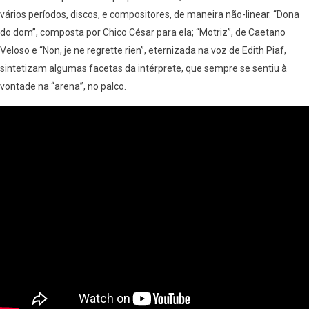
vários períodos, discos, e compositores, de maneira não-linear. “Dona
do dom”, composta por Chico César para ela; “Motriz”, de Caetano
Veloso e “Non, je ne regrette rien”, eternizada na voz de Edith Piaf,
sintetizam algumas facetas da intérprete, que sempre se sentiu à
vontade na “arena”, no palco.