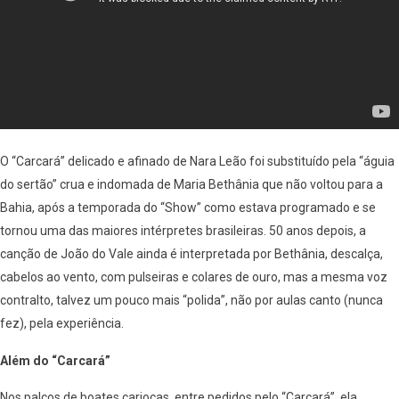
O “Carcará” delicado e afinado de Nara Leão foi substituído pela “águia
do sertão” crua e indomada de Maria Bethânia que não voltou para a
Bahia, após a temporada do “Show” como estava programado e se
tornou uma das maiores intérpretes brasileiras. 50 anos depois, a
canção de João do Vale ainda é interpretada por Bethânia, descalça,
cabelos ao vento, com pulseiras e colares de ouro, mas a mesma voz
contralto, talvez um pouco mais “polida”, não por aulas canto (nunca
fez), pela experiência.
Além do “Carcará”
Nos palcos de boates cariocas, entre pedidos pelo “Carcará”, ela