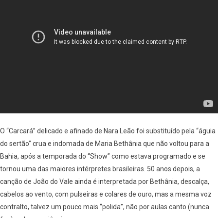
O “Carcará” delicado e afinado de Nara Leão foi substituído pela “águia
do sertão” crua e indomada de Maria Bethânia que não voltou para a
Bahia, após a temporada do “Show” como estava programado e se
tornou uma das maiores intérpretes brasileiras. 50 anos depois, a
canção de João do Vale ainda é interpretada por Bethânia, descalça,
cabelos ao vento, com pulseiras e colares de ouro, mas a mesma voz
contralto, talvez um pouco mais “polida”, não por aulas canto (nunca