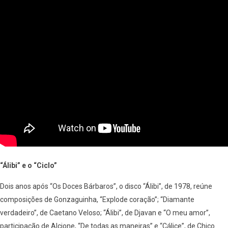
“Álibi” e o “Ciclo”
Dois anos após “Os Doces Bárbaros”, o disco “Álibi”, de 1978, reúne
composições de Gonzaguinha, “Explode coração”; “Diamante
verdadeiro”, de Caetano Veloso; “Álibi”, de Djavan e “O meu amor”,
participação de Alcione, “De todas as maneiras” e “Cálice”, de Chico