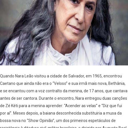
Quando Nara Leão visitou a cidade de Salvador, em 1965, encontrou
Caetano que ainda não era o “Veloso” e sua irmã mais nova, Bethânia,
e se encantou com a voz contralto da menina, de 17 anos, que cantava
antes de ser cantora. Durante o encontro, Nara entregou duas canções
de Zé Kéti para a menina aprender: “Acender as velas” e “Diz que fui
por aí”. Meses depois, a baiana desconhecida substituiria a musa da
bossa nova no “Show Opinião”, um dos primeiros espetáculos de
resistência à ditadura civil-militar brasileira, e dirigido por Augusto Boal,