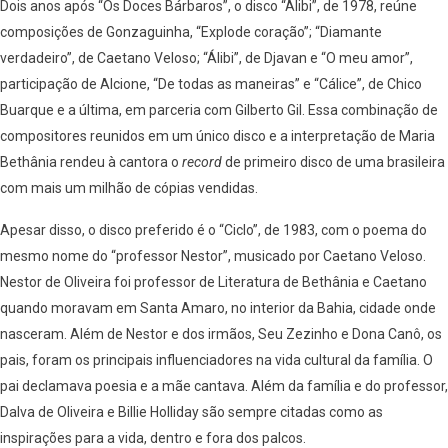
Dois anos após “Os Doces Bárbaros”, o disco “Álibi”, de 1978, reúne
composições de Gonzaguinha, “Explode coração”; “Diamante
verdadeiro”, de Caetano Veloso; “Álibi”, de Djavan e “O meu amor”,
participação de Alcione, “De todas as maneiras” e “Cálice”, de Chico
Buarque e a última, em parceria com Gilberto Gil. Essa combinação de
compositores reunidos em um único disco e a interpretação de Maria
Bethânia rendeu à cantora o
record
de primeiro disco de uma brasileira
com mais um milhão de cópias vendidas.
Apesar disso, o disco preferido é o “Ciclo”, de 1983, com o poema do
mesmo nome do “professor Nestor”, musicado por Caetano Veloso.
Nestor de Oliveira foi professor de Literatura de Bethânia e Caetano
quando moravam em Santa Amaro, no interior da Bahia, cidade onde
nasceram. Além de Nestor e dos irmãos, Seu Zezinho e Dona Canô, os
pais, foram os principais influenciadores na vida cultural da família. O
pai declamava poesia e a mãe cantava. Além da família e do professor,
Dalva de Oliveira e Billie Holliday são sempre citadas como as
inspirações para a vida, dentro e fora dos palcos.