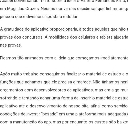
Acabei conversando muito sobre a ideia o Alberto Fernandes Filho
em Mogi das Cruzes. Nessas conversas decidimos que tínhamos que 
pessoa que estivesse disposta a estudar.
A gratuidade do aplicativo proporcionaria, a todos aqueles que não
provas dos concursos. A mobilidade dos celulares e tablets ajudari
nas provas.
Ficamos tão animados com a ideia que começamos imediatamente a
Após muito trabalho conseguimos finalizar o material de estudo e o
funções que achamos que ele precisa e merece. Não tínhamos nenh
orçamentos com desenvolvedores de aplicativos, mas era algo muit
sofrendo e tentando achar uma forma de inserir o material de estud
aplicativo até o desenvolvimento de nosso site, afinal como servid
condições de investir “pesado” em uma plataforma mais adequada
com a manutenção do app, mas por enquanto os custos são baixo