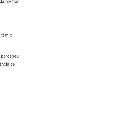
 da melhor
e têm o
 percebeu
ência de