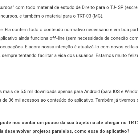
rsos” com todo material de estudo de Direito para o TJ- SP (escr
 concursos, e também o material para o TRT-03 (MG).
ve. Ela contém todo o conteúdo normativo necessário e em boa par
licativo ainda funciona off-line (sem necessidade de conexão com 
ocupações. E agora nossa intenção é atualizá-lo com novos editais,
 sempre tentando facilitar a vida dos usuários. Estamos muito feliz
 mais de 5,5 mil downloads apenas para Android (para IOS e Wind
 de 36 mil acessos ao conteúdo do aplicativo. Também já tivemos 
 pode nos contar um pouco da sua trajetória até chegar no TRT
nda desenvolver projetos paralelos, como esse do aplicativo?