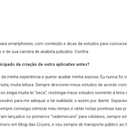
para smartphones, com conteúdo e dicas de estudos para concursei
de sua carreira de analista judiciário. Confira:
icipado da criação de outro aplicativo antes?
 da minha experiência e querer auxiliar minha esposa. Eu nunca fiz 
ta, muita leitura. Sempre direcionei meus estudos de acordo com o
o exigia muita lei “seca”, restringia meus estudos somente à letra da
essário para me adequar a tal realidade; e assim por diante. Separav
sempre consegui otimizar meu tempo e obter notas positivas nas p
am lançados os primeiros “vademecuns” para celulares, sempre est
 moro em Mogi das Cruzes, e vou sempre de transporte público ao t