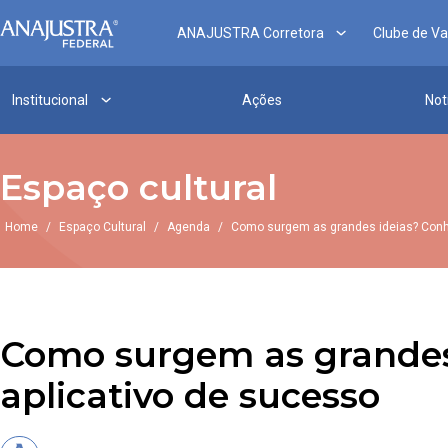
ANAJUSTRA Corretora
Clube de V
Institucional
Ações
Not
Espaço cultural
Home
/
Espaço Cultural
/
Agenda
/
Como surgem as grandes ideias? Conhe
Como surgem as grandes 
aplicativo de sucesso