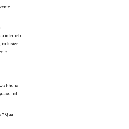
evente
te
a internet)
 inclusive
es e
ows Phone
quase mil
2? Qual