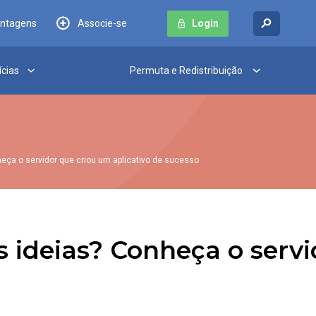
antagens
Associe-se
Login
ícias
Permuta e Redistribuição
ça o servidor que criou um aplicativo de sucesso
ideias? Conheça o servi