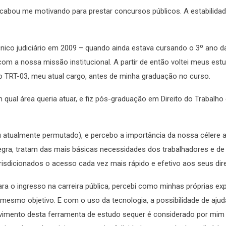
cabou me motivando para prestar concursos públicos. A estabilidad
écnico judiciário em 2009 – quando ainda estava cursando o 3º ano d
 com a nossa missão institucional. A partir de então voltei meus est
 no TRT-03, meu atual cargo, antes de minha graduação no curso.
 qual área queria atuar, e fiz pós-graduação em Direito do Trabalh
 atualmente permutado), e percebo a importância da nossa célere 
egra, tratam das mais básicas necessidades dos trabalhadores e de
urisdicionados o acesso cada vez mais rápido e efetivo aos seus dire
a o ingresso na carreira pública, percebi como minhas próprias exp
smo objetivo. E com o uso da tecnologia, a possibilidade de aju
vimento desta ferramenta de estudo sequer é considerado por mi