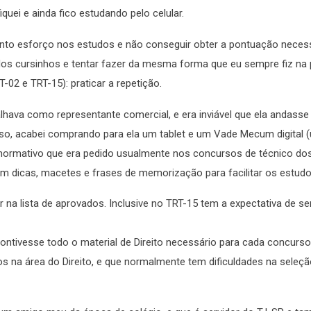
uei e ainda fico estudando pelo celular.
anto esforço nos estudos e não conseguir obter a pontuação neces
as dos cursinhos e tentar fazer da mesma forma que eu sempre fiz na
02 e TRT-15): praticar a repetição.
lhava como representante comercial, e era inviável que ela andasse
so, acabei comprando para ela um tablet e um Vade Mecum digital 
 normativo que era pedido usualmente nos concursos de técnico do
om dicas, macetes e frases de memorização para facilitar os estud
ar na lista de aprovados. Inclusive no TRT-15 tem a expectativa de 
ntivesse todo o material de Direito necessário para cada concurso f
s na área do Direito, e que normalmente tem dificuldades na seleç