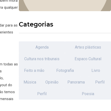
também mora
ra qualquer
Categorias
dar para as
erientes
Agenda
Artes plásticas
Cultura nos tribunais
Espaco Cultural
em todas as
Feito a mão
Fotografia
Livro
s
o,
Música
Opinião
Panorama
Perfil
ayout do
não temos
Perfil
Poesia
 mensais