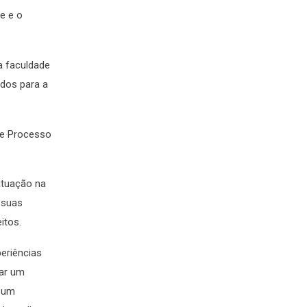
e e o
a faculdade
udos para a
o e Processo
atuação na
 suas
itos.
eriências
dar um
m um