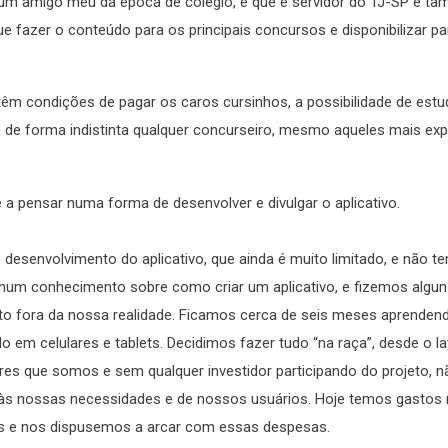
, um amigo meu da época de colégio, e que é servidor do TJ-SP e 
fazer o conteúdo para os principais concursos e disponibilizar pa
 têm condições de pagar os caros cursinhos, a possibilidade de estu
a de forma indistinta qualquer concurseiro, mesmo aqueles mais exp
 pensar numa forma de desenvolver e divulgar o aplicativo.
 desenvolvimento do aplicativo, que ainda é muito limitado, e não t
um conhecimento sobre como criar um aplicativo, e fizemos algun
o fora da nossa realidade. Ficamos cerca de seis meses aprendend
o em celulares e tablets. Decidimos fazer tudo “na raça”, desde o l
ores que somos e sem qualquer investidor participando do projeto, 
 às nossas necessidades e de nossos usuários. Hoje temos gastos
s e nos dispusemos a arcar com essas despesas.