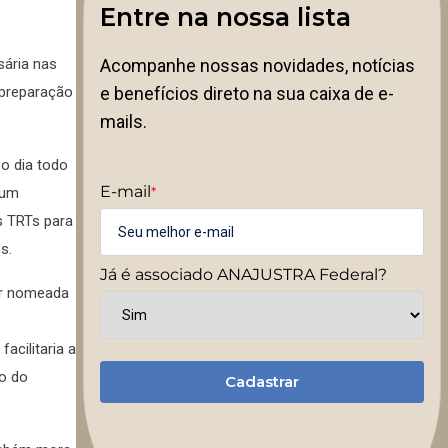
Entre na nossa lista
Acompanhe nossas novidades, notícias
sária nas
e benefícios direto na sua caixa de e-
 preparação
mails.
 o dia todo
E-mail
*
(um
s TRTs para
os.
Já é associado ANAJUSTRA Federal?
ser nomeada
acilitaria a
ão do
Cadastrar