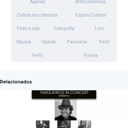
Agenda
Artes plásticas
Cultura nos tribunais
Espaco Cultural
Feito a mão
Fotografia
Livro
Música
Opinião
Panorama
Perfil
Perfil
Poesia
Relacionados