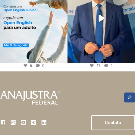
6
0
47
1
Contato