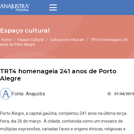
Espaço cultural
Home
/
Espaço Cultural
/
Cultura nos tribunais
/
TRT4 homenageia 241
anos de Porto Alegre
TRT4 homenageia 241 anos de Porto
Alegre
Fonte: Anajustra
01/04/2013
Porto Alegre, a capital gaúcha, completou 241 anos na última terça-
feira, dia 26 de março. A cidade, conhecida como um mosaico de
múltiplas expressões, variadas faces e origens étnicas, religiosas e