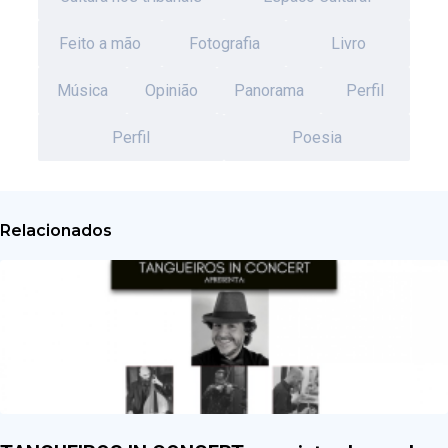
Feito a mão
Fotografia
Livro
Música
Opinião
Panorama
Perfil
Perfil
Poesia
Relacionados