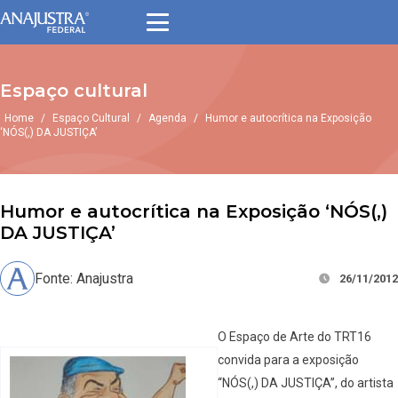
Espaço cultural
Home
/
Espaço Cultural
/
Agenda
/
Humor e autocrítica na Exposição
‘NÓS(,) DA JUSTIÇA’
Humor e autocrítica na Exposição ‘NÓS(,)
DA JUSTIÇA’
Fonte: Anajustra
26/11/2012
O Espaço de Arte do TRT16
convida para a exposição
“NÓS(,) DA JUSTIÇA”, do artista