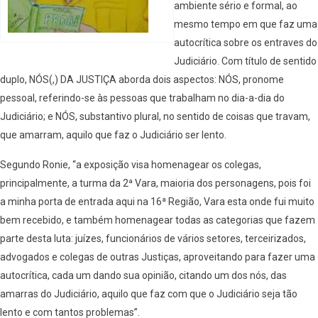
ambiente sério e formal, ao
mesmo tempo em que faz uma
autocrítica sobre os entraves do
Judiciário. Com título de sentido
duplo, NÓS(,) DA JUSTIÇA aborda dois aspectos: NÓS, pronome
pessoal, referindo-se às pessoas que trabalham no dia-a-dia do
Judiciário; e NÓS, substantivo plural, no sentido de coisas que travam,
que amarram, aquilo que faz o Judiciário ser lento.
Segundo Ronie, “a exposição visa homenagear os colegas,
principalmente, a turma da 2ª Vara, maioria dos personagens, pois foi
a minha porta de entrada aqui na 16ª Região, Vara esta onde fui muito
bem recebido, e também homenagear todas as categorias que fazem
parte desta luta: juízes, funcionários de vários setores, terceirizados,
advogados e colegas de outras Justiças, aproveitando para fazer uma
autocrítica, cada um dando sua opinião, citando um dos nós, das
amarras do Judiciário, aquilo que faz com que o Judiciário seja tão
lento e com tantos problemas”.