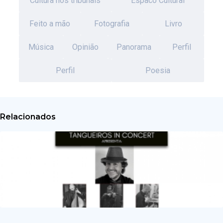
Cultura nos tribunais
Espaco Cultural
Feito a mão
Fotografia
Livro
Música
Opinião
Panorama
Perfil
Perfil
Poesia
Relacionados