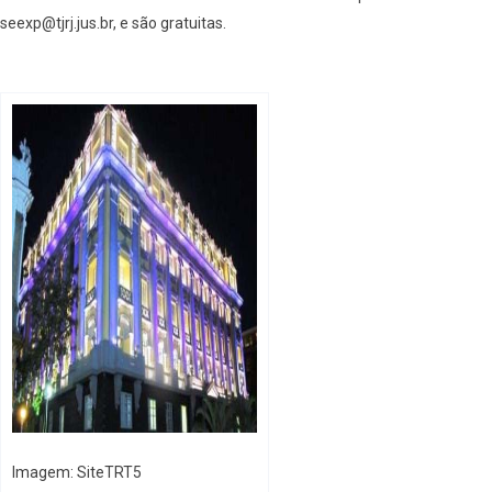
seexp@tjrj.jus.br, e são gratuitas.
Imagem: SiteTRT5