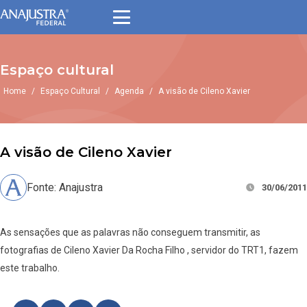
Espaço cultural
Home
/
Espaço Cultural
/
Agenda
/
A visão de Cileno Xavier
A visão de Cileno Xavier
Fonte: Anajustra
30/06/2011
As sensações que as palavras não conseguem transmitir, as
fotografias de Cileno Xavier Da Rocha Filho , servidor do TRT1, fazem
este trabalho.