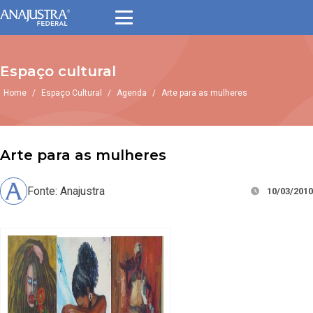
Espaço cultural
Home
/
Espaço Cultural
/
Agenda
/
Arte para as mulheres
Arte para as mulheres
Fonte: Anajustra
10/03/2010