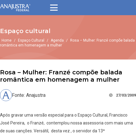
Espaço cultural
Home
/
Espaço Cultural
/
Agenda
/
Rosa – Mulher: Franzé compõe balada
romântica em homenagem a mulher
Rosa – Mulher: Franzé compõe balada
romântica em homenagem a mulher
Fonte: Anajustra
27/03/2009
Após gravar uma versão especial para o Espaço Cultural, Francisco
José Pereira, o Franzé, contemplou nossa assessoria com mais uma
de suas canções. Versátil, desta vez , o servidor da 13ª