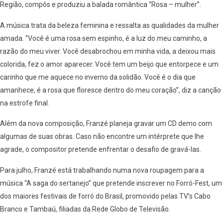
Região, compôs e produziu a balada romântica “Rosa – mulher”.
A música trata da beleza feminina e ressalta as qualidades da mulher
amada. “Você é uma rosa sem espinho, é a luz do meu caminho, a
razão do meu viver. Você desabrochou em minha vida, a deixou mais
colorida, fez o amor aparecer. Você tem um beijo que entorpece e um
carinho que me aquece no inverno da solidão. Você é o dia que
amanhece, é a rosa que floresce dentro do meu coração”, diz a canção
na estrofe final.
Além da nova composição, Franzé planeja gravar um CD demo com
algumas de suas obras. Caso não encontre um intérprete que lhe
agrade, o compositor pretende enfrentar o desafio de gravá-las.
Para julho, Franzé está trabalhando numa nova roupagem para a
música “A saga do sertanejo” que pretende inscrever no Forró-Fest, um
dos maiores festivais de forró do Brasil, promovido pelas TV’s Cabo
Branco e Tambaú, filiadas da Rede Globo de Televisão.