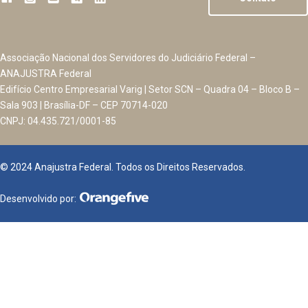
Associação Nacional dos Servidores do Judiciário Federal –
ANAJUSTRA Federal
Edifício Centro Empresarial Varig | Setor SCN – Quadra 04 – Bloco B –
Sala 903 | Brasília-DF – CEP 70714-020
CNPJ: 04.435.721/0001-85
© 2024 Anajustra Federal. Todos os Direitos Reservados.
Desenvolvido por: