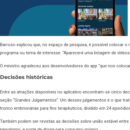
Barroso explicou que, no espaço de pesquisa, é possível colocar o
programa ou tema de interesse. “Aparecerá uma listagem de vídeos
O ministro agradeceu aos desenvolvedores do app “que nos colocam na
Decisões históricas
Entre as atrações disponíveis no aplicativo encontram-se cinco de
seção “Grandes Julgamentos”. Um desses julgamentos é o que trata 
tronco embrionárias para fins terapêuticos, dividido em 24 episódios
Também podem ser revistas as decisões sobre união estável entre
nepotismo, e porte de droga para consumo próprio.