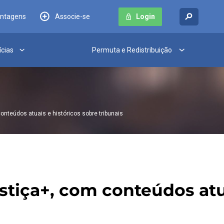
antagens
Associe-se
Login
ícias
Permuta e Redistribuição
onteúdos atuais e históricos sobre tribunais
ustiça+, com conteúdos atu