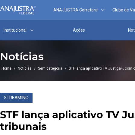
ANAJUSTRA Corretora
Clube de V
Institucional
Ações
Not
Notícias
Home
/
Notícias
/
Sem categoria
/
STF lança aplicativo TV Justiça+, com c
STREAMING
STF lança aplicativo TV J
tribunais