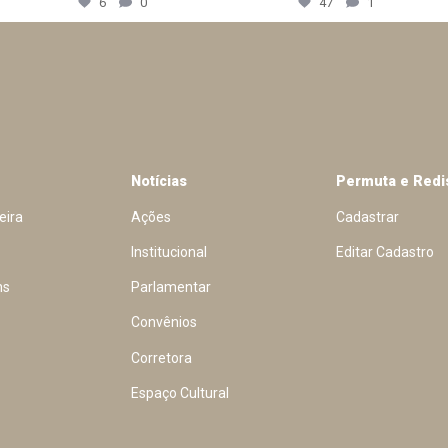
6
0
47
1
Notícias
Permuta e Redi
eira
Ações
Cadastrar
Institucional
Editar Cadastro
ns
Parlamentar
Convênios
Corretora
Espaço Cultural