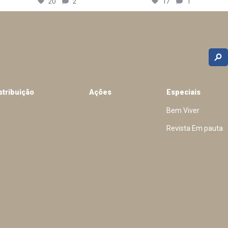
20
2
17
1
stribuição
Ações
Especiais
Bem Viver
Revista Em pauta