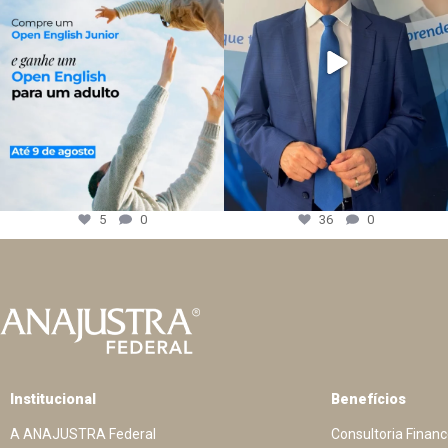
5
0
36
0
Institucional
Benefícios
A ANAJUSTRA Federal
Consultoria Financ