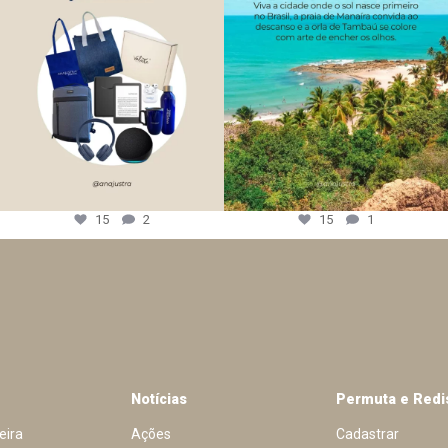
15
2
15
1
Notícias
Permuta e Redi
eira
Ações
Cadastrar