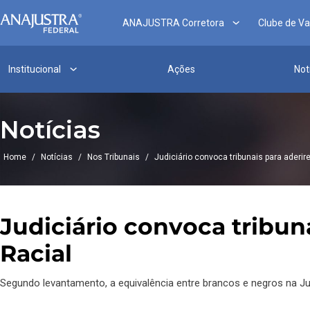
ANAJUSTRA Corretora
Clube de V
Institucional
Ações
Not
Notícias
Home
/
Notícias
/
Nos Tribunais
/
Judiciário convoca tribunais para aderi
Judiciário convoca tribun
Racial
Segundo levantamento, a equivalência entre brancos e negros na J