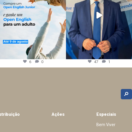
6
0
47
1
stribuição
Ações
Especiais
Bem Viver