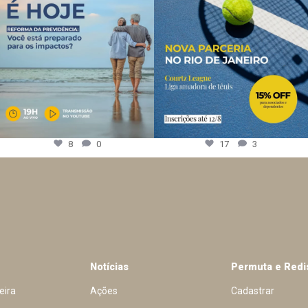
8
0
17
3
Notícias
Permuta e Redi
eira
Ações
Cadastrar