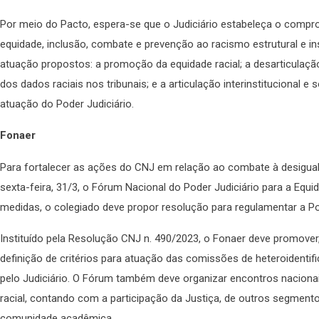
Por meio do Pacto, espera-se que o Judiciário estabeleça o compr
equidade, inclusão, combate e prevenção ao racismo estrutural e inst
atuação propostos: a promoção da equidade racial; a desarticulação
dos dados raciais nos tribunais; e a articulação interinstitucional e s
atuação do Poder Judiciário.
Fonaer
Para fortalecer as ações do CNJ em relação ao combate à desiguald
sexta-feira, 31/3, o Fórum Nacional do Poder Judiciário para a Equi
medidas, o colegiado deve propor resolução para regulamentar a Polí
Instituído pela Resolução CNJ n. 490/2023, o Fonaer deve promover
definição de critérios para atuação das comissões de heteroident
pelo Judiciário. O Fórum também deve organizar encontros nacionai
racial, contando com a participação da Justiça, de outros segmentos
comunidade acadêmica.