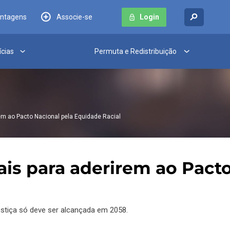
antagens
Associe-se
Login
ícias
Permuta e Redistribuição
rem ao Pacto Nacional pela Equidade Racial
ais para aderirem ao Pact
ustiça só deve ser alcançada em 2058.