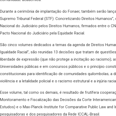
Durante a cerimônia de implantação do Fonaer, também serão lanç
Supremo Tribunal Federal (STF): Concretizando Direitos Humanos”
Nacional do Judiciário pelos Direitos Humanos, firmados entre o 
Pacto Nacional do Judiciário pela Equidade Racial.
São cinco volumes dedicados a temas da agenda de Direitos Humano
Igualdade Racial”, são reunidas 13 decisões que tratam de questõ
liberdade de expressão (que não protege a incitação ao racismo); 
Universidades públicas e em concursos públicos e o princípio constit
constitucionais para identificação de comunidades quilombolas; a di
violência e a letalidade policial e o racismo estrutural e a injúria r
Esse volume, tal como os demais, é resultado de frutífera coopera
Monitoramento e Fiscalização das Decisões da Corte Interamericana
Estudos) e o Max-Planck-Institute for Comparative Public Law and I
pesquisadoras e dos pesquisadores da Rede ICCAL-Brasil.