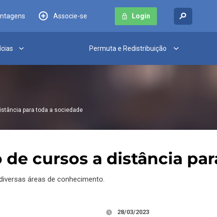
antagens
Associe-se
Login
ícias
Permuta e Redistribuição
istância para toda a sociedade
 de cursos a distância pa
diversas áreas de conhecimento.
28/03/2023