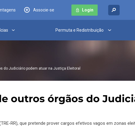
antagens
Associe-se
Login
ícias
Permuta e Redistribuição
 do Judiciário podem atuar na Justiça Eleitoral
 outros órgãos do Judici
 (TRE-RR), que pretende prover cargos efetivos vagos em zonas eleit