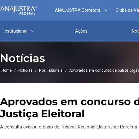
ANAJUSTRA Corretora
Clube de V
Institucional
Ações
Not
Notícias
Home
/
Notícias
/
Nos Tribunais
/
Aprovados em concurso de outros órgãos
Aprovados em concurso de
Justiça Eleitoral
A consulta avaliou o caso do Tribunal Regional Eleitoral de Roraima