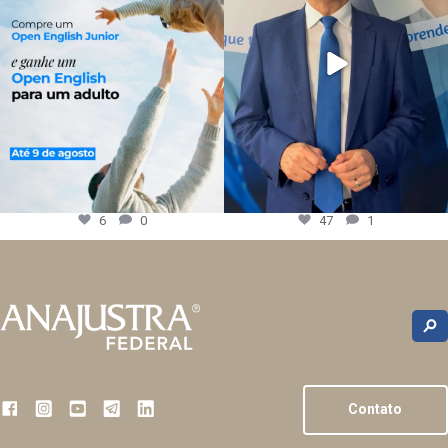
6
0
47
1
Contato