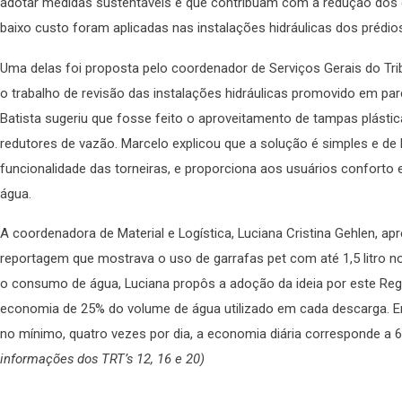
adotar medidas sustentáveis e que contribuam com a redução dos g
baixo custo foram aplicadas nas instalações hidráulicas dos prédio
Uma delas foi proposta pelo coordenador de Serviços Gerais do Tri
o trabalho de revisão das instalações hidráulicas promovido em pa
Batista sugeriu que fosse feito o aproveitamento de tampas plást
redutores de vazão. Marcelo explicou que a solução é simples e d
funcionalidade das torneiras, e proporciona aos usuários conforto 
água.
A coordenadora de Material e Logística, Luciana Cristina Gehlen, a
reportagem que mostrava o uso de garrafas pet com até 1,5 litro no
o consumo de água, Luciana propôs a adoção da ideia por este Regi
economia de 25% do volume de água utilizado em cada descarga. E
no mínimo, quatro vezes por dia, a economia diária corresponde a 6 
informações dos TRT’s 12, 16 e 20)