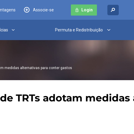
antagens
Associe-se
Login
ícias
Permuta e Redistribuição
m medidas alternativas para conter gastos
 de TRTs adotam medidas a