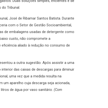
astos. Duas soluções simples, eficientes e de
s do Tribunal.
bunal, José de Ribamar Santos Batista. Durante
rceria com o Setor de Gestão Socioambiental,
icas de embalagens usadas de detergente como
e baixo custo, não compromete a
e eficiência aliado à redução no consumo de
presentou a outra sugestão. Após assistir a uma
 interior das caixas de descargas para diminuir
onal, uma vez que a medida resulta na
m um aparelho cuja descarga seja acionada,
litros de água por vaso sanitário.
(
Com