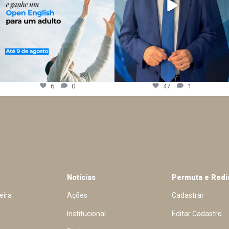
6
0
47
1
Notícias
Permuta e Redi
eira
Ações
Cadastrar
Institucional
Editar Cadastro