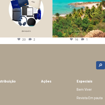
20
2
16
1
stribuição
Ações
Especiais
Bem Viver
Revista Em pauta