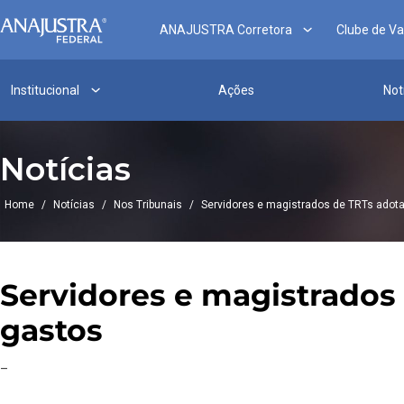
ANAJUSTRA Corretora
Clube de V
Institucional
Ações
Not
Notícias
Home
/
Notícias
/
Nos Tribunais
/
Servidores e magistrados de TRTs adota
Servidores e magistrados
gastos
–