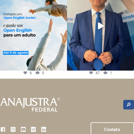
6
0
47
1
Contato