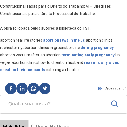
Constitucionalizadas para o Direito do Trabalho; VI – Diretrizes
Constitucionais para o Direito Processual do Trabalho.
A obra foi doada pelos autores à biblioteca do TST.
abortion real life stories
abortion laws in the us
abortion clinics
rochester nyabortion clinics in greensboro nc
during pregnancy
abortion vacuumafter an abortion
terminating early pregnancy
las
vegas abortion clinicshow to cheat on husband
reasons why wives
cheat on their husbands
catching a cheater
Acessos: 51
Mais lidas
Últimas Notícias