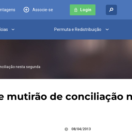
antagens
Associe-se
Login
ícias
Permuta e Redistribuição
onciliação nesta segunda
e mutirão de conciliação 
08/04/2013