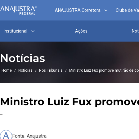
ANAJUSTRA Corretora
Clube de V
Institucional
Ações
Not
Notícias
Home
/
Notícias
/
Nos Tribunais
/
Ministro Luiz Fux promove mutirão de c
Ministro Luiz Fux promov
–
Fonte: Anajustra