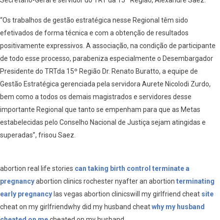
“Os trabalhos de gestão estratégica nesse Regional têm sido
efetivados de forma técnica e com a obtenção de resultados
positivamente expressivos. A associação, na condição de participante
de todo esse processo, parabeniza especialmente o Desembargador
Presidente do TRTda 15º Região Dr. Renato Buratto, a equipe de
Gestão Estratégica gerenciada pela servidora Aurete Nicolodi Zurdo,
bem como a todos os demais magistrados e servidores desse
importante Regional que tanto se empenham para que as Metas
estabelecidas pelo Conselho Nacional de Justiça sejam atingidas e
superadas”, frisou Saez.
abortion real life stories
can taking birth control terminate a
pregnancy
abortion clinics rochester nyafter an abortion
terminating
early pregnancy
las vegas abortion clinicswill my girlfriend cheat
site
cheat on my girlfriendwhy did my husband cheat
why my husband
cheated on me
cheated on my husband