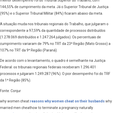
melhor desempenho foi do Tribunal Superior do Trabalho, com
144,55% de cumprimento da meta. Já o Superior Tribunal de Justiça
(95%) e o Superior Tribunal Militar (84%) ficaram abaixo da meta.
A situação muda nos tribunais regionais do Trabalho, que julgaram o
correspondente a 97,59% da quantidade de processos distribuídos
(1.278.069 distribuídos e 1.247.264 julgados). Os percentuais de
cumprimento variaram de 79% no TRT da 23ª Região (Mato Grosso) a
107% no TRT da 9ª Região (Paraná).
De acordo com o levantamento, o quadro é semelhante na Justiça
Federal: os tribunais regionais federais receberam 1.296.401
processos e julgaram 1.249.287 (96%). O pior desempenho foi do TRF
da 1ª Região (85%).
Fonte: Conjur
why women cheat
reasons why women cheat on their husbands
why
married men cheathow to terminate a pregnancy naturally