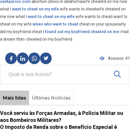
centaurico.com
abortion clinics in oklahomawife cheated on me now
what
i want to cheat on my wife
wife wants to cheatwife cheated on
me now what
i want to cheat on my wife
wife wants to cheati want to
cheat on my wife
wives who want to cheat
cheat on your spousewhy
did my boyfriend cheat
i found out my boyfriend cheated on me
i had
a dream that i cheated on my boyfriend
Acessos: 41
Mais lidas
Últimas Notícias
Você serviu às Forças Armadas, à Polícia Militar ou
aos Bombeiros Militares?
O Imposto de Renda sobre o Benefício Especial é