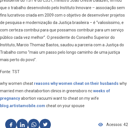
presidente do TST e do CSJT, ministro João Oreste Dalazen, firmou
que o trabalho desenvolvido pelo Instituto Innovare – associação sem
fins lucrativos criada em 2009 com o objetivo de desenvolver projetos
de pesquisa e modernização da Justiça brasileira – é “valiosíssimo, e
com certeza contribui para que possamos contribuir para um serviço
público cada vez melhor”. O presidente do Conselho Superior do
Instituto, Marcio Thomaz Bastos, saudou a parceria com a Justiça do
Trabalho como “mais um passo pelo longo caminho de uma justiça
mais perto do povo”.
Fonte: TST
why women cheat
reasons why women cheat on their husbands
why
married men cheatabortion clinics in greensboro nc
weeks of
pregnancy
abortion vacuumi want to cheat on my wife
blog.artistamobile.com
cheat on your spouse
Acessos: 42