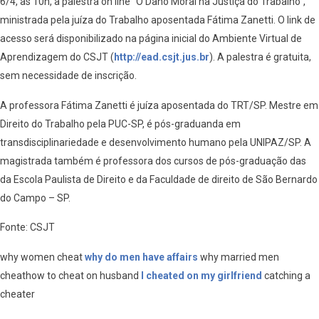
6/4, às 10h, a palestra on line “O Dano Moral na Justiça do Trabalho”,
ministrada pela juíza do Trabalho aposentada Fátima Zanetti. O link de
acesso será disponibilizado na página inicial do Ambiente Virtual de
Aprendizagem do CSJT (
http://ead.csjt.jus.br
). A palestra é gratuita,
sem necessidade de inscrição.
A professora Fátima Zanetti é juíza aposentada do TRT/SP. Mestre em
Direito do Trabalho pela PUC-SP, é pós-graduanda em
transdisciplinariedade e desenvolvimento humano pela UNIPAZ/SP. A
magistrada também é professora dos cursos de pós-graduação das
da Escola Paulista de Direito e da Faculdade de direito de São Bernardo
do Campo – SP.
Fonte: CSJT
why women cheat
why do men have affairs
why married men
cheathow to cheat on husband
I cheated on my girlfriend
catching a
cheater