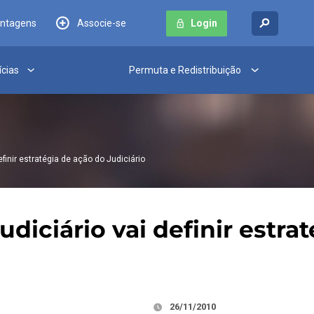
antagens
Associe-se
Login
ícias
Permuta e Redistribuição
finir estratégia de ação do Judiciário
diciário vai definir estra
26/11/2010