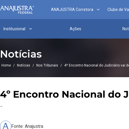
ANAJUSTRA Corretora
Clube de V
Institucional
Ações
Not
Notícias
Home
/
Notícias
/
Nos Tribunais
/
4º Encontro Nacional do Judiciário vai de
4º Encontro Nacional do Ju
–
Fonte: Anajustra