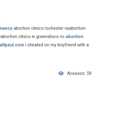
gnancy
abortion clinics rochester nyabortion
yabortion clinics in greensboro nc
abortion
allpaul.com
i cheated on my boyfriend with a
Acessos: 59