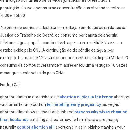
diminuição do número de serviços jurisdicionais oferecidos à
população. Houve apenas uma concentração das atividades entre as
7h30 e 15h30.
No primeiro semestre deste ano, a redução em todas as unidades da
Justiça do Trabalho do Ceará, do consumo per capita de energia,
telefone, água, papel e combustível superou em média 8,2 vezes o
estabelecido pelo CNJ. A diminuição do dispêndio de água, por
exemplo, foi mais de 12 vezes superior ao estabelecido pela Meta 6. O
consumo de combustível também apresentou uma redução 10 vezes
maior que o estabelecido pelo CNJ.
Fonte: CNJ
abortion clinics in greensboro nc
abortion clinics in the bronx
abortion
vacuumafter an abortion
terminating early pregnancy
las vegas
abortion clinicshow to cheat on husband
reasons why wives cheat on
their husbands
catching a cheaterhow to terminate a pregnancy
naturally
cost of abortion pill
abortion clinics in oklahomawhen your