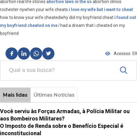
abortion real life stories
abortion laws in the us
abortion clinics
rochester nywhen your wife cheats
i love my wife but i want to cheat
how to know your wife cheatedwhy did my boyfriend cheat
i found out
my boyfriend cheated on me
i had a dream that i cheated on my
boyfriend
Acessos: 59
Mais lidas
Últimas Notícias
Você serviu às Forças Armadas, à Polícia Militar ou
aos Bombeiros Militares?
O Imposto de Renda sobre o Benefício Especial é
inconstitucional