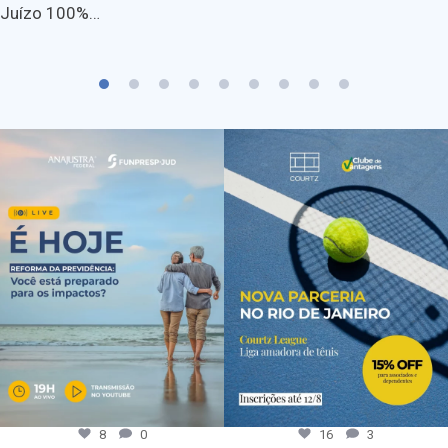
Juízo 100%…
8
0
16
3